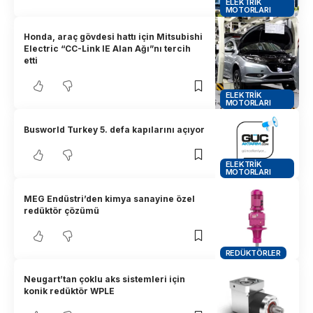
ELEKTRIK
MOTORLARI
Honda, araç gövdesi hattı için Mitsubishi
Electric “CC-Link IE Alan Ağı”nı tercih
etti
ELEKTRIK
MOTORLARI
Busworld Turkey 5. defa kapılarını açıyor
ELEKTRIK
MOTORLARI
MEG Endüstri’den kimya sanayine özel
redüktör çözümü
REDÜKTÖRLER
Neugart’tan çoklu aks sistemleri için
konik redüktör WPLE