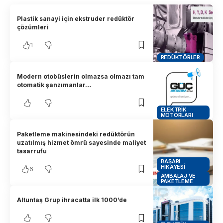
Plastik sanayi için ekstruder redüktör
çözümleri
1
REDÜKTÖRLER
Modern otobüslerin olmazsa olmazı tam
otomatik şanzımanlar…
ELEKTRIK
MOTORLARI
Paketleme makinesindeki redüktörün
uzatılmış hizmet ömrü sayesinde maliyet
tasarrufu
BAŞARI
HIKAYESI
6
AMBALAJ VE
PAKETLEME
Altuntaş Grup ihracatta ilk 1000’de