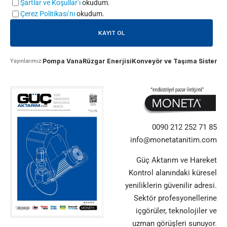
Şartlar ve Koşullar’ı
okudum.
Çerez Politikası’nı
okudum.
Pompa Vana
Rüzgar Enerjisi
Konveyör ve Taşıma Sistemle
Yayınlarımız:
0090 212 252 71 85
info@monetatanitim.com
Güç Aktarım ve Hareket
Kontrol alanındaki küresel
yeniliklerin güvenilir adresi.
Sektör profesyonellerine
içgörüler, teknolojiler ve
uzman görüşleri sunuyor.