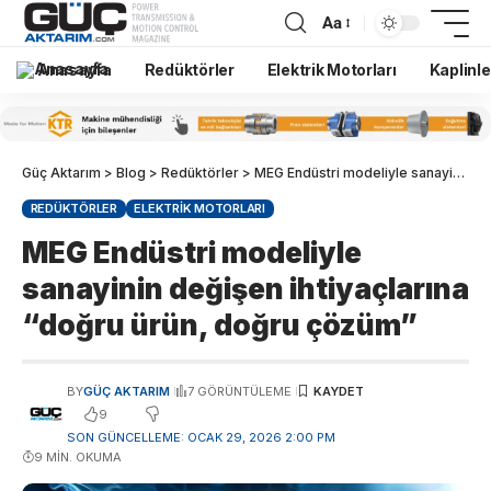
Aa
Anasayfa
Redüktörler
Elektrik Motorları
Kaplinle
Güç Aktarım
>
Blog
>
Redüktörler
>
MEG Endüstri modeliyle sanayinin değişen ihtiyaçlarına “doğru ürün, doğru çözüm”
REDÜKTÖRLER
ELEKTRIK MOTORLARI
MEG Endüstri modeliyle
sanayinin değişen ihtiyaçlarına
“doğru ürün, doğru çözüm”
BY
GÜÇ AKTARIM
7 GÖRÜNTÜLEME
9
SON GÜNCELLEME: OCAK 29, 2026 2:00 PM
9 MIN. OKUMA