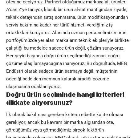
ötesine geçiyoruz. Partneri olduğumuz markaya ait ürünleri
A’dan Z’ye tanıyor, klasik bir ürün al-sat mantığından ziyade,
teknik detayından satış sonrasına, ürün modifikasyonundan
servis bakımına kadar her türlü hizmeti verdiğimiz iş
ortaklıkları kuruyoruz. Alanında uzman personelimizin ürün
portföyümüzde yer alan markaların teknik ekipleriyle birlikte
çalıştığı bu modelde sadece ürün değil, çözüm sunuyoruz.
Her şeyin başında doğru ürün seçilmediği zaman, doğru
çözüme ulaşılamayacağına inanıyoruz. Bu doğrultuda, MEG
Endüstri olarak sadece ürün satmaya değil, müşterinin
ödediği bedelden memnun kalarak aradığı çözüme
ulaşmasına odaklanıyoruz.
Doğru ürün seçiminde hangi kriterleri
dikkate alıyorsunuz?
İlk olarak bakılması gereken kriterin elbette kalite olması
gerekiyor; ancak bu kavram bir marka algısından öte,
gördüğümüz veya görmediğimiz birçok faktörün
birleşiminden oluşuyor. MEG olarak, güç aktarım sektöründe