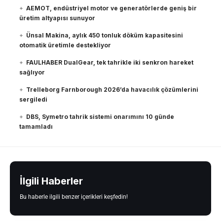
AEMOT, endüstriyel motor ve generatörlerde geniş bir
üretim altyapısı sunuyor
Ünsal Makina, aylık 450 tonluk döküm kapasitesini
otomatik üretimle destekliyor
FAULHABER DualGear, tek tahrikle iki senkron hareket
sağlıyor
Trelleborg Farnborough 2026’da havacılık çözümlerini
sergiledi
DBS, Symetro tahrik sistemi onarımını 10 günde
tamamladı
İlgili Haberler
Bu haberle ilgili benzer içerikleri keşfedin!