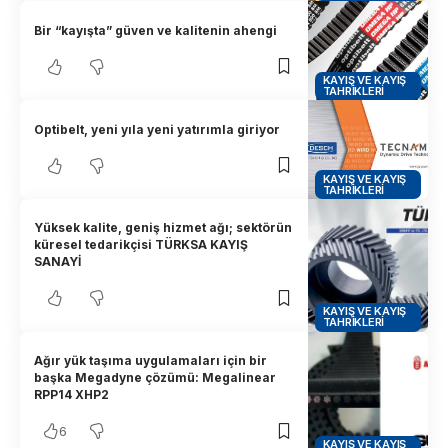
Bir “kayışta” güven ve kalitenin ahengi
KAYIŞ VE KAYIŞ
TAHRIKLERI
Optibelt, yeni yıla yeni yatırımla giriyor
KAYIŞ VE KAYIŞ
TAHRIKLERI
Yüksek kalite, geniş hizmet ağı; sektörün
küresel tedarikçisi TÜRKSA KAYIŞ
SANAYİ
KAYIŞ VE KAYIŞ
TAHRIKLERI
Ağır yük taşıma uygulamaları için bir
başka Megadyne çözümü: Megalinear
RPP14 XHP2
6
KAYIŞ VE KAYIŞ