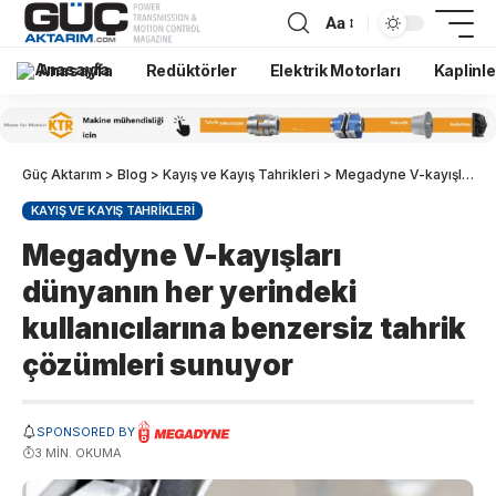
Aa
Anasayfa
Redüktörler
Elektrik Motorları
Kaplinle
Güç Aktarım
>
Blog
>
Kayış ve Kayış Tahrikleri
>
Megadyne V-kayışları dünyanın her yerindeki kullanıcılarına benzersiz tahrik çözümleri sunuyor
KAYIŞ VE KAYIŞ TAHRIKLERI
Megadyne V-kayışları
dünyanın her yerindeki
kullanıcılarına benzersiz tahrik
çözümleri sunuyor
SPONSORED BY
3 MIN. OKUMA