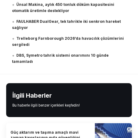
Ünsal Makina, aylık 450 tonluk döküm kapasitesini
otomatik üretimle destekliyor
FAULHABER DualGear, tek tahrikle iki senkron hareket
sağlıyor
Trelleborg Farnborough 2026’da havacılık çözümlerini
sergiledi
DBS, Symetro tahrik sistemi onarımını 10 günde
tamamladı
İlgili Haberler
Bu haberle ilgili benzer içerikleri keşfedin!
Güç aktarım ve taşıma amaçlı mavi
zaman kayışlarının gıda güvenliğini