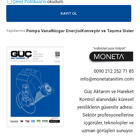
Çerez Politikası’nı
okudum.
Pompa Vana
Rüzgar Enerjisi
Konveyör ve Taşıma Sistemle
Yayınlarımız:
0090 212 252 71 85
info@monetatanitim.com
Güç Aktarım ve Hareket
Kontrol alanındaki küresel
yeniliklerin güvenilir adresi.
Sektör profesyonellerine
içgörüler, teknolojiler ve
uzman görüşleri sunuyor.