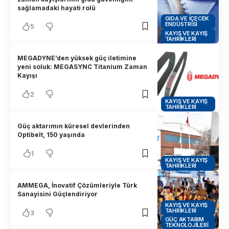
sağlamadaki hayati rolü
GIDA VE İÇECEK
ENDÜSTRISI
5
KAYIŞ VE KAYIŞ
TAHRIKLERI
MEGADYNE’den yüksek güç iletimine
yeni soluk: MEGASYNC Titanium Zaman
Kayışı
2
KAYIŞ VE KAYIŞ
TAHRIKLERI
Güç aktarımın küresel devlerinden
Optibelt, 150 yaşında
1
KAYIŞ VE KAYIŞ
TAHRIKLERI
AMMEGA, İnovatif Çözümleriyle Türk
Sanayisini Güçlendiriyor
KAYIŞ VE KAYIŞ
TAHRIKLERI
3
GÜÇ AKTARIM
TEKNOLOJILERI