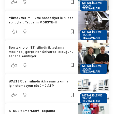
4
METAL İŞLEME
TAKIM
TEZGAHLARI
Yüksek verimlilik ve hassasiyet için ideal
sonuçlar: Tsugami M08SYE-II
1
METAL İŞLEME
TAKIM
TEZGAHLARI
Son teknoloji S31 silindirik taşlama
makinesi, gerçekten üniversal olduğunu
sahada kanıtlıyor
2
METAL İŞLEME
TAKIM
TEZGAHLARI
WALTER’den silindirik hassas takımlar
için otomasyon çözümü ATP
2
METAL İŞLEME
TAKIM
TEZGAHLARI
STUDER SmartJet®: Taşlama