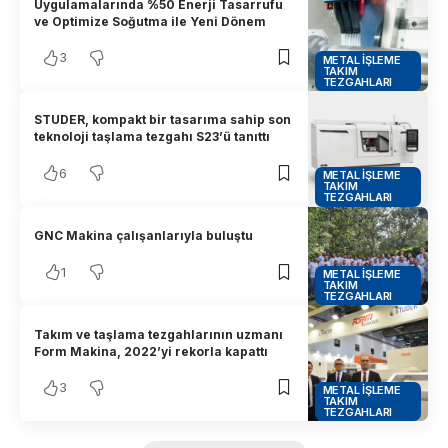
Uygulamalarında %50 Enerji Tasarrufu
ve Optimize Soğutma ile Yeni Dönem
3
METAL İŞLEME
TAKIM
TEZGAHLARI
STUDER, kompakt bir tasarıma sahip son
teknoloji taşlama tezgahı S23’ü tanıttı
6
METAL İŞLEME
TAKIM
TEZGAHLARI
GNC Makina çalışanlarıyla buluştu
1
METAL İŞLEME
TAKIM
TEZGAHLARI
Takım ve taşlama tezgahlarının uzmanı
Form Makina, 2022’yi rekorla kapattı
3
METAL İŞLEME
TAKIM
TEZGAHLARI