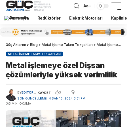
Aa
Anasayfa
Redüktörler
Elektrik Motorları
Kaplinle
Güç Aktarım
>
Blog
>
Metal İşleme Takım Tezgahları
>
Metal işlemeye özel Dişsan çözümleriyle yüksek verimlilik
METAL İŞLEME TAKIM TEZGAHLARI
Metal işlemeye özel Dişsan
çözümleriyle yüksek verimlilik
3
BY
EDITOR
SON GÜNCELLEME: NISAN 16, 2024 3:51 PM
3 MIN. OKUMA