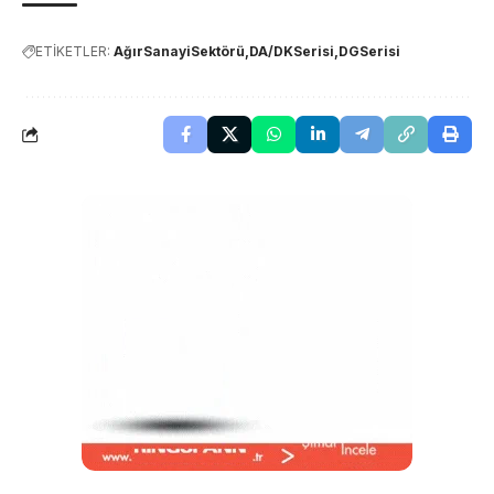
ETİKETLER:
AğırSanayiSektörü
DA/DKSerisi
DGSerisi