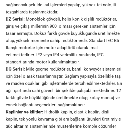
sağlanacak şekilde ısıl işlemleri yapılıp, yüksek teknolojili
tezgahlarda taşlanmaktadır.
DZ Serisi:
Monoblok gövdeli, helis konik dişlili redüktörler,
giriş ve çıkış millerinin 900
olması gereken sistemler için
tasarlanmıştır. Dokuz farklı gövde büyüklüğünde üretilmekte
olup, yüksek momente sahip redüktörlerdir. Standart IEC B5
flanşlı motorlar için motor adaptörlü olarak imal
edilmektedirler. IE3 veya IE4 verimlilik sınıfında, IEC
standartlarında motor kullanılmaktadır.
DG Serisi:
Mile geçme redüktörler, bantlı konveyör sistemleri
için özel olarak tasarlanmıştır. Sağlam yapısıyla özellikle taş
ve maden ocakları gibi işletmelerde tercih edilmektedirler. En
ağır şartlarda dahi güvenli bir şekilde çalışabilmektedirler. 12
farklı gövde büyüklüğünde üretilmekte olup, kolay montaj ve
esnek bağlantı seçenekleri sağlamaktadır.
Kaplinler ve kilitler:
Hidrolik kaplin, elastik kaplin, dişli
kaplin, tek yönlü kavrama gibi ara bağlantı ürünleri üretimiyle
güç aktarım sistemlerinde müşterilerine komple çözümler