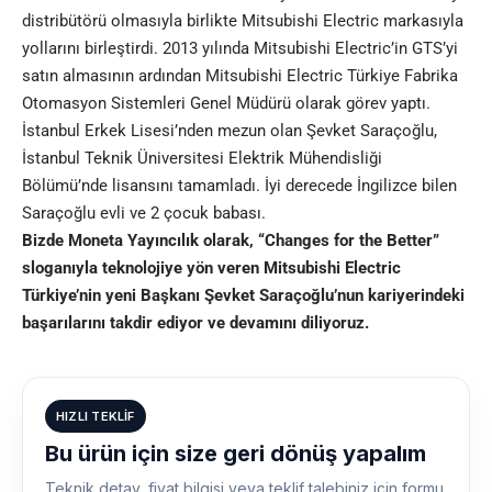
distribütörü olmasıyla birlikte Mitsubishi Electric markasıyla
yollarını birleştirdi. 2013 yılında Mitsubishi Electric’in GTS’yi
satın almasının ardından Mitsubishi Electric Türkiye Fabrika
Otomasyon Sistemleri Genel Müdürü olarak görev yaptı.
İstanbul Erkek Lisesi’nden mezun olan Şevket Saraçoğlu,
İstanbul Teknik Üniversitesi Elektrik Mühendisliği
Bölümü’nde lisansını tamamladı. İyi derecede İngilizce bilen
Saraçoğlu evli ve 2 çocuk babası.
Bizde Moneta Yayıncılık olarak, “Changes for the Better”
sloganıyla teknolojiye yön veren Mitsubishi Electric
Türkiye’nin yeni Başkanı Şevket Saraçoğlu’nun kariyerindeki
başarılarını takdir ediyor ve devamını diliyoruz.
HIZLI TEKLIF
Bu ürün için size geri dönüş yapalım
Teknik detay, fiyat bilgisi veya teklif talebiniz için formu