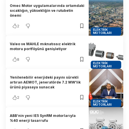
Omec Motor uygulamalarında ortamdaki
sıcaklığın, yüksekliğin ve rutubetin
önemi
2
ELEKTRIK
MOTORLARI
Valeo ve MAHLE mıknatıssız elektrik
motoru portföyünü genişletiyor
8
ELEKTRIK
MOTORLARI
Yenilenebilir enerjideki payını sürekli
artıran AEMOT, jeneratörde 7.2 MW’lik
ürünü piyasaya sunacak
2
ELEKTRIK
MOTORLARI
ABB’nin yeni IE5 SynRM motorlarıyla
%40 enerji tasarrufu