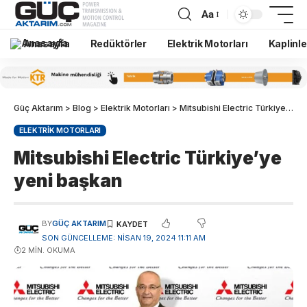
Aa
Anasayfa
Redüktörler
Elektrik Motorları
Kaplinle
Güç Aktarım
>
Blog
>
Elektrik Motorları
>
Mitsubishi Electric Türkiye’ye yeni başkan
ELEKTRIK MOTORLARI
Mitsubishi Electric Türkiye’ye
yeni başkan
BY
GÜÇ AKTARIM
SON GÜNCELLEME: NISAN 19, 2024 11:11 AM
2 MIN. OKUMA