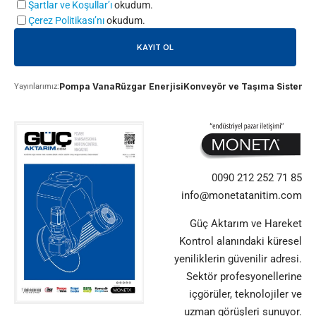
Şartlar ve Koşullar’ı
okudum.
Çerez Politikası’nı
okudum.
Pompa Vana
Rüzgar Enerjisi
Konveyör ve Taşıma Sistemle
Yayınlarımız:
0090 212 252 71 85
info@monetatanitim.com
Güç Aktarım ve Hareket
Kontrol alanındaki küresel
yeniliklerin güvenilir adresi.
Sektör profesyonellerine
içgörüler, teknolojiler ve
uzman görüşleri sunuyor.