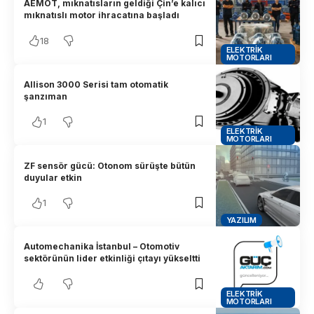
AEMOT, mıknatısların geldiği Çin’e kalıcı
mıknatıslı motor ihracatına başladı
18
ELEKTRIK
MOTORLARI
Allison 3000 Serisi tam otomatik
şanzıman
1
ELEKTRIK
MOTORLARI
ZF sensör gücü: Otonom sürüşte bütün
duyular etkin
1
YAZILIM
Automechanika İstanbul – Otomotiv
sektörünün lider etkinliği çıtayı yükseltti
ELEKTRIK
MOTORLARI