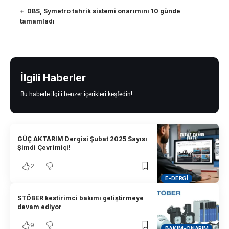
DBS, Symetro tahrik sistemi onarımını 10 günde
tamamladı
İlgili Haberler
Bu haberle ilgili benzer içerikleri keşfedin!
GÜÇ AKTARIM Dergisi Şubat 2025 Sayısı
Şimdi Çevrimiçi!
2
E-DERGI
STÖBER kestirimci bakımı geliştirmeye
devam ediyor
9
BAKIM-ONARIM