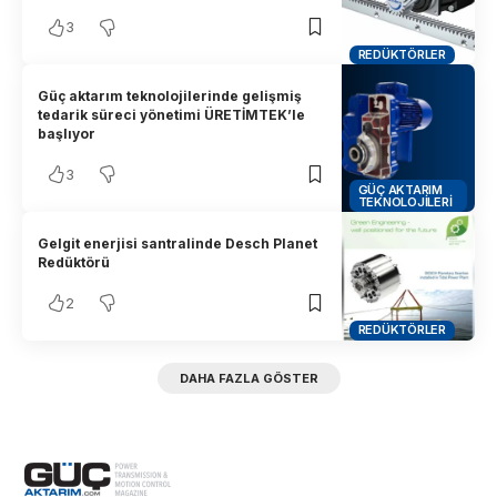
3
REDÜKTÖRLER
Güç aktarım teknolojilerinde gelişmiş
tedarik süreci yönetimi ÜRETİMTEK’le
başlıyor
3
GÜÇ AKTARIM
TEKNOLOJILERI
Gelgit enerjisi santralinde Desch Planet
Redüktörü
2
REDÜKTÖRLER
DAHA FAZLA GÖSTER