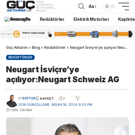
Aa
Anasayfa
Redüktörler
Elektrik Motorları
Kaplinle
Güç Aktarım
>
Blog
>
Redüktörler
>
Neugart İsviçre’ye açılıyor:Neugart Schweiz AG
REDÜKTÖRLER
Neugart İsviçre’ye
açılıyor:Neugart Schweiz AG
3
BY
EDITOR
SON GÜNCELLEME: NISAN 18, 2024 9:03 PM
1 MIN. OKUMA