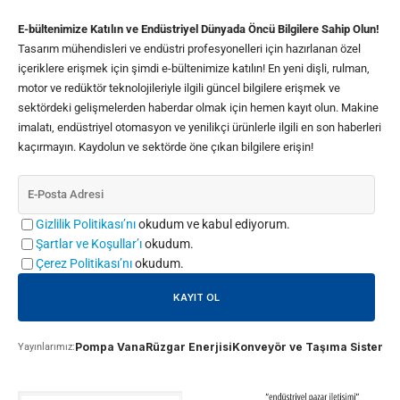
E-bültenimize Katılın ve Endüstriyel Dünyada Öncü Bilgilere Sahip Olun!
Tasarım mühendisleri ve endüstri profesyonelleri için hazırlanan özel
içeriklere erişmek için şimdi e-bültenimize katılın! En yeni dişli, rulman,
motor ve redüktör teknolojileriyle ilgili güncel bilgilere erişmek ve
sektördeki gelişmelerden haberdar olmak için hemen kayıt olun. Makine
imalatı, endüstriyel otomasyon ve yenilikçi ürünlerle ilgili en son haberleri
kaçırmayın. Kaydolun ve sektörde öne çıkan bilgilere erişin!
Gizlilik Politikası’nı
okudum ve kabul ediyorum.
Şartlar ve Koşullar’ı
okudum.
Çerez Politikası’nı
okudum.
Pompa Vana
Rüzgar Enerjisi
Konveyör ve Taşıma Sistemle
Yayınlarımız: