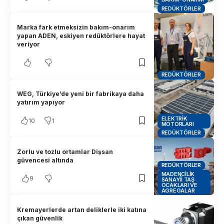
REDÜKTÖRLER
Marka fark etmeksizin bakım-onarım
yapan ADEN, eskiyen redüktörlere hayat
veriyor
REDÜKTÖRLER
WEG, Türkiye’de yeni bir fabrikaya daha
yatırım yapıyor
ELEKTRIK
10
1
MOTORLARI
REDÜKTÖRLER
Zorlu ve tozlu ortamlar Dişsan
güvencesi altında
REDÜKTÖRLER
MADENCILIK
9
SANAYII TAŞ
OCAKLARI VE
AGREGALAR
Kremayerlerde artan deliklerle iki katına
çıkan güvenlik