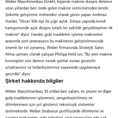
Weber Maschinenbau GmbH, hijyenik makine dizaynı denince
uzun yıllardan beri önde gelen makine üreticilerinden biridir.
Şirkette geliştirme mühendisi olarak görev yapan Andreas
Harder, “Slicer 906 tipi ile çığır açtık. Dünya çapında kendi
kategorisinde açık dizaynı tutarlı bir şekilde gerçekleştiren ilk
makine” diyor. Harder, gıda maddeleri işleme makineleri
arasında yeni jenerasyon bu makinenin geliştirilmesinde
önemli bir rol oynamış. Weber firmasında Stratejik Satın
Alma uzmanı olarak çalışan Philipp Held ise, “Bu yeni makine
konseptini son derece esnek şartlar sunan güvenilir
ortaklarımız ve tedarikçilerimiz sayesinde uygulamaya
geçirdik” diyor.
Şirket hakkında bilgiler
Weber Maschinenbau 35 yıldan beri salam, et, peynir ve diğer
gıda maddelerinin işlenmesi, zenginleştirilmesi ve
dilimlenmesi için yol gösterici teknolojik sistemler
üretmektedir. Weber Grubunun portföyünde dilimleme ve
sıyırma makineleri, gıda robotları, ürün tarayıcıları gibi çok