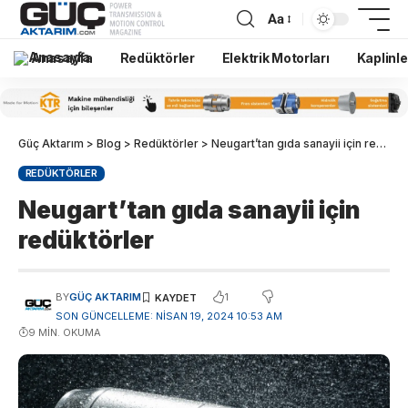
Aa
Anasayfa
Redüktörler
Elektrik Motorları
Kaplinle
Güç Aktarım
>
Blog
>
Redüktörler
>
Neugart’tan gıda sanayii için redüktörler
REDÜKTÖRLER
Neugart’tan gıda sanayii için
redüktörler
1
BY
GÜÇ AKTARIM
SON GÜNCELLEME: NISAN 19, 2024 10:53 AM
9 MIN. OKUMA