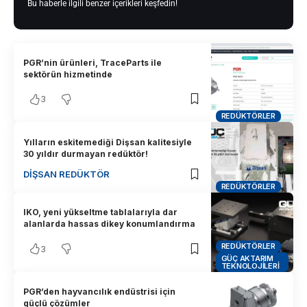
Bu haberle ilgili benzer içerikleri keşfedin!
PGR’nin ürünleri, TraceParts ile
sektörün hizmetinde
3
REDÜKTÖRLER
Yılların eskitemediği Dişsan kalitesiyle
30 yıldır durmayan redüktör!
DIŞSAN REDÜKTÖR
REDÜKTÖRLER
IKO, yeni yükseltme tablalarıyla dar
alanlarda hassas dikey konumlandırma
REDÜKTÖRLER
3
GÜÇ AKTARIM
TEKNOLOJILERI
PGR’den hayvancılık endüstrisi için
güçlü çözümler