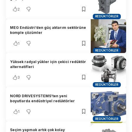
2
REDÜKTÖRLER
MEG Endüstri’den güç aktarım sektörüne
komple çözümler
1
REDÜKTÖRLER
Yüksek radyal yükler için çekici redüktör
alternatifleri
3
REDÜKTÖRLER
NORD DRIVESYSTEMS’ten yeni
boyutlarda endüstriyel redüktörler
1
REDÜKTÖRLER
Seçim yapmak artık çok kolay