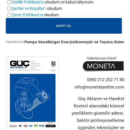
Gizlilik Politikası’nı
okudum ve kabul ediyorum.
Şartlar ve Koşullar’ı
okudum.
Çerez Politikası’nı
okudum.
Pompa Vana
Rüzgar Enerjisi
Konveyör ve Taşıma Sistemle
Yayınlarımız:
0090 212 252 71 85
info@monetatanitim.com
Güç Aktarım ve Hareket
Kontrol alanındaki küresel
yeniliklerin güvenilir adresi.
Sektör profesyonellerine
içgörüler, teknolojiler ve