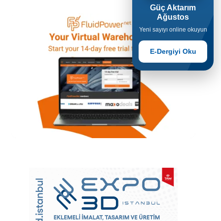
Güç Aktarım
Ağustos
Yeni sayıyı online okuyun
E-Dergiyi Oku