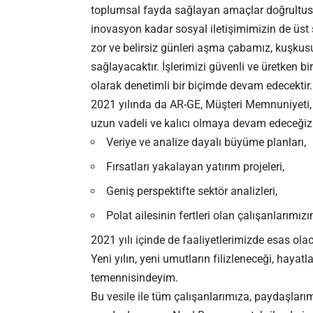
toplumsal fayda sağlayan amaçlar doğrultus
inovasyon kadar sosyal iletişimimizin de üst 
zor ve belirsiz günleri aşma çabamız, kuşkusu
sağlayacaktır. İşlerimizi güvenli ve üretken b
olarak denetimli bir biçimde devam edecektir.
2021 yılında da AR-GE, Müşteri Memnuniyeti, İ
uzun vadeli ve kalıcı olmaya devam edeceğiz.
Veriye ve analize dayalı büyüme planları,
Fırsatları yakalayan yatırım projeleri,
Geniş perspektifte sektör analizleri,
Polat ailesinin fertleri olan çalışanlarımızı
2021 yılı içinde de faaliyetlerimizde esas olac
Yeni yılın, yeni umutların filizleneceği, hayatl
temennisindeyim.
Bu vesile ile tüm çalışanlarımıza, paydaşlarımı