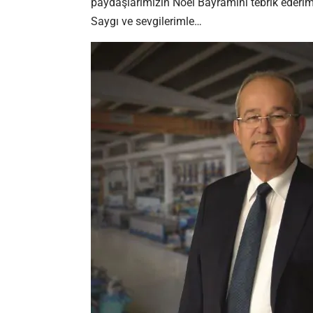
paydaşlarımızın Noel Bayramını tebrik ederim
Saygı ve sevgilerimle…