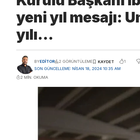
Kurulu Başkanı İb
yeni yıl mesajı: 
yılı…
1
BY
EDITOR
2 GÖRÜNTÜLEME
SON GÜNCELLEME: NISAN 18, 2024 10:35 AM
2 MIN. OKUMA