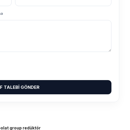
ma
IF TALEBI GÖNDER
polat group redüktör