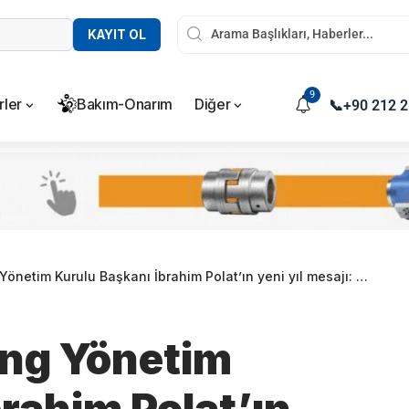
KAYIT OL
9
rler
Bakım-Onarım
Diğer
📞
+90 212 2
 Kurulu Başkanı İbrahim Polat’ın yeni yıl mesajı: Umut dolu bir 2021 yılı…
ing Yönetim