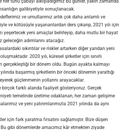
her türlü çabayı alkışladığımız bu günler, yakın zamanda
insanlığın galibiyetiyle sonuçlanacak.
edeflerimiz ve umutlarımız artık çok daha anlamlı ve
siyle ve kötüsüyle yaşananlardan ders çıkarıp, 2021 yılı için
ı yeşertecek yeni amaçlar belirleyip, daha mutlu bir hayat
 geleceğin adımlarını atacağız.
asalardaki sıkıntılar ve riskler artarken diğer yandan yeni
 oluşmaktadır. 2020 yılı, küresel şirketler için sınırlı
n gerçekleştiği bir dönem oldu. Bugün ayakta kalmayı
yılında başarmış şirketlerin bir önceki dönemin yarattığı
izleyerek güçlenmenin yollarını arayacaklar.
e birçok farklı alanda faaliyet gösteriyoruz. Gerçek
iyeti temelinde üretime odaklanan, her zaman gelişime
malarımız ve yeni yatırımlarımızla 2021 yılında da aynı
r için fark yaratma fırsatını sağlamıştır. Bize düşen
r. Bu gibi dönemlerde amacımız kâr etmekten ziyade