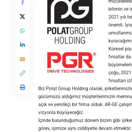
mücadelede 
bilimin ve 
2021 yılı h
önemli. İyi
umutlarımız
kuracağımız
Küresel piy
fırsatlar da
büyümeleri
çoğu, 2021 
fırsatları 
Biz Polat Group Holding olarak, şirketlerimizl
gücümüzü aldığımız müşterilerimizin memnun
açık ve yenilikçi bir firma olduk. AR-GE çalış
vizyonla büyüyeceğiz.
İçinde bulunduğumuz dönem bizim gibi şirketle
görev, işimize aynı ciddiyetle devam etmekti