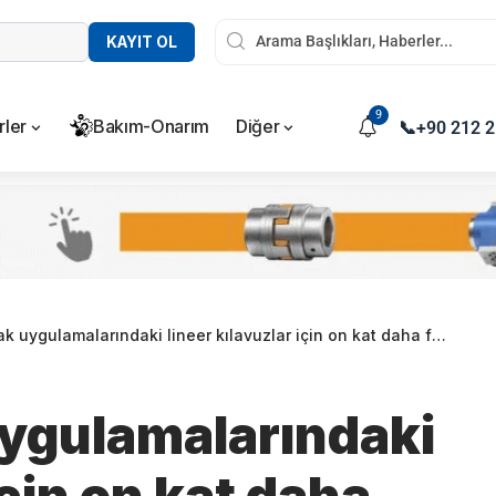
KAYIT OL
9
rler
Bakım-Onarım
Diğer
📞
+90 212 2
gulamalarındaki lineer kılavuzlar için on kat daha fazla kullanım ömrü
ygulamalarındaki