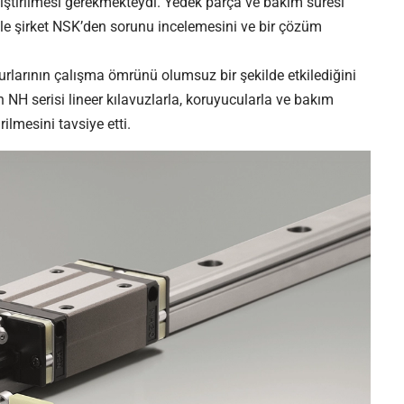
eğiştirilmesi gerekmekteydi. Yedek parça ve bakım süresi
yle şirket NSK’den sorunu incelemesini ve bir çözüm
rlarının çalışma ömrünü olumsuz bir şekilde etkilediğini
n NH serisi lineer kılavuzlarla, koruyucularla ve bakım
ilmesini tavsiye etti.