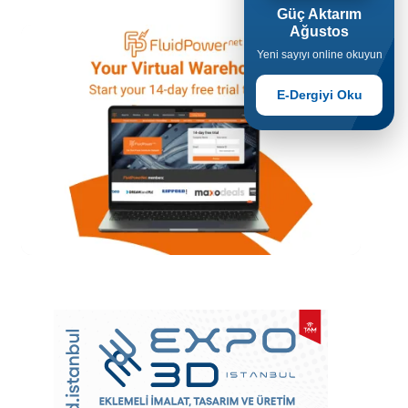
Güç Aktarım
Ağustos
Yeni sayıyı online okuyun
E-Dergiyi Oku