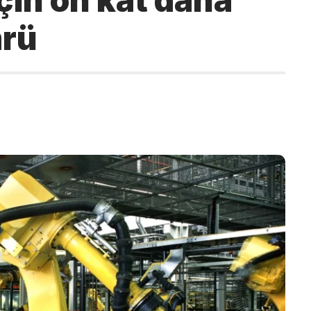
için on kat daha
mrü