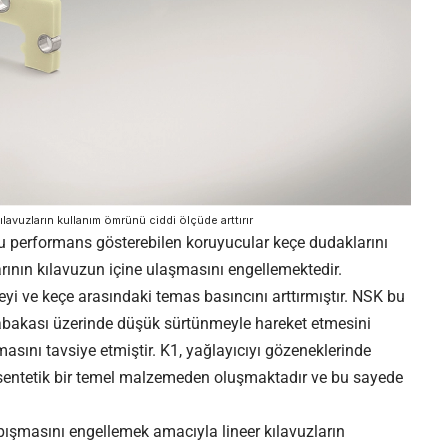
ılavuzların kullanım ömrünü ciddi ölçüde arttırır
performans gösterebilen koruyucular keçe dudaklarını
arının kılavuzun içine ulaşmasını engellemektedir.
eyi ve keçe arasındaki temas basıncını arttırmıştır. NSK bu
abakası üzerinde düşük sürtünmeyle hareket etmesini
asını tavsiye etmiştir. K1, yağlayıcıyı gözeneklerinde
n sentetik bir temel malzemeden oluşmaktadır ve bu sayede
.
ışmasını engellemek amacıyla lineer kılavuzların