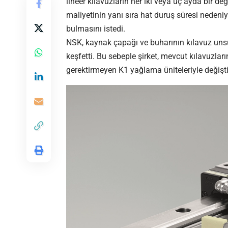
lineer kılavuzların her iki veya üç ayda bir d
maliyetinin yanı sıra hat duruş süresi nedeni
bulmasını istedi.
NSK, kaynak çapağı ve buharının kılavuz unsu
keşfetti. Bu sebeple şirket, mevcut kılavuzları
gerektirmeyen K1 yağlama üniteleriyle değiştir