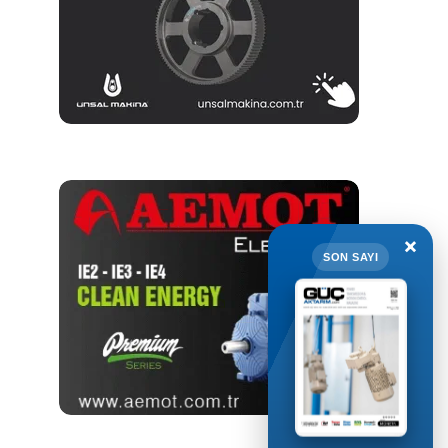
×
SON SAYI