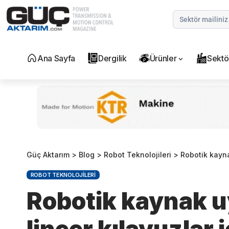
Ana Sayfa
Dergilik
Ürünler
Sektö
Güç Aktarım
>
Blog
>
Robot Teknolojileri
>
Robotik kaynak uy
ROBOT TEKNOLOJILERI
Robotik kaynak u