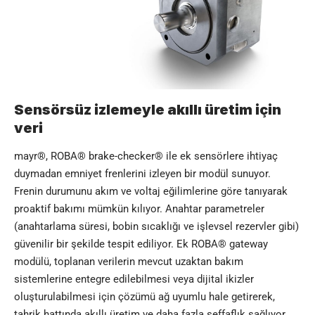
Sensörsüz izlemeyle akıllı üretim için
veri
mayr
®, ROBA® brake-checker® ile ek sensörlere ihtiyaç
duymadan emniyet frenlerini izleyen bir modül sunuyor.
Frenin durumunu akım ve voltaj eğilimlerine göre tanıyarak
proaktif bakımı mümkün kılıyor. Anahtar parametreler
(anahtarlama süresi, bobin sıcaklığı ve işlevsel rezervler gibi)
güvenilir bir şekilde tespit ediliyor. Ek ROBA® gateway
modülü, toplanan verilerin mevcut uzaktan bakım
sistemlerine entegre edilebilmesi veya dijital ikizler
oluşturulabilmesi için çözümü ağ uyumlu hale getirerek,
tahrik hattında akıllı üretim ve daha fazla şeffaflık sağlıyor.