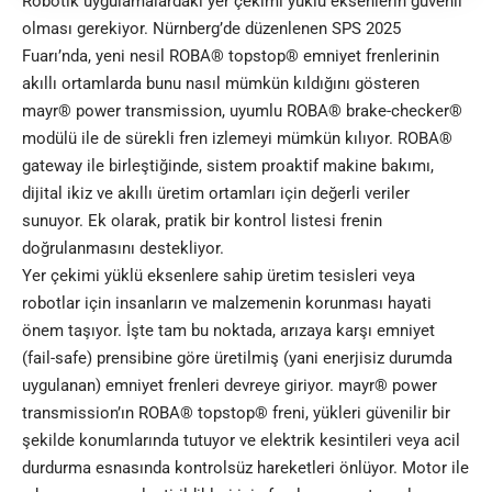
Robotik uygulamalardaki yer çekimi yüklü eksenlerin güvenli
olması gerekiyor. Nürnberg’de düzenlenen SPS 2025
Fuarı’nda, yeni nesil ROBA® topstop® emniyet frenlerinin
akıllı ortamlarda bunu nasıl mümkün kıldığını gösteren
mayr® power transmission, uyumlu ROBA® brake-checker®
modülü ile de sürekli fren izlemeyi mümkün kılıyor. ROBA®
gateway ile birleştiğinde, sistem proaktif makine bakımı,
dijital ikiz ve akıllı üretim ortamları için değerli veriler
sunuyor. Ek olarak, pratik bir kontrol listesi frenin
doğrulanmasını destekliyor.
Yer çekimi yüklü eksenlere sahip üretim tesisleri veya
robotlar için insanların ve malzemenin korunması hayati
önem taşıyor. İşte tam bu noktada, arızaya karşı emniyet
(fail-safe) prensibine göre üretilmiş (yani enerjisiz durumda
uygulanan)
emniyet frenleri
devreye giriyor. mayr® power
transmission’ın ROBA® topstop® freni, yükleri güvenilir bir
şekilde konumlarında tutuyor ve elektrik kesintileri veya acil
durdurma esnasında kontrolsüz hareketleri önlüyor. Motor ile