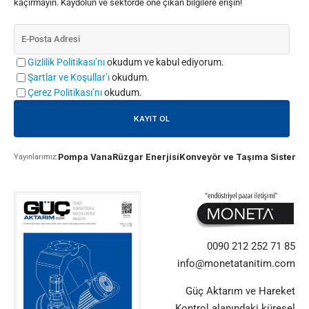
kaçırmayın. Kaydolun ve sektörde öne çıkan bilgilere erişin!
Gizlilik Politikası’nı
okudum ve kabul ediyorum.
Şartlar ve Koşullar’ı
okudum.
Çerez Politikası’nı
okudum.
Pompa Vana
Rüzgar Enerjisi
Konveyör ve Taşıma Sistemle
Yayınlarımız:
0090 212 252 71 85
info@monetatanitim.com
Güç Aktarım ve Hareket
Kontrol alanındaki küresel