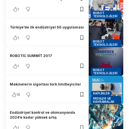
1
ROBOT
TEKNOLOJILERI
Türkiye’de ilk endüstriyel 5G uygulaması
1
ROBOT
TEKNOLOJILERI
ROBOTİC SUMMİT 2017
1
ROBOT
TEKNOLOJILERI
Makinelerin sigortası tork limitleyiciler
KAPLINLER
18
FRENLER VE
KAVRAMALAR
Endüstriyel kontrol ve otomasyonda
2024’e kadar yüksek artış
1