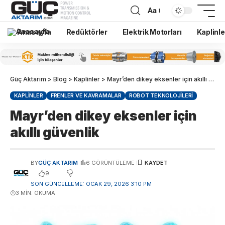
Aa
Anasayfa
Redüktörler
Elektrik Motorları
Kaplinle
Güç Aktarım
>
Blog
>
Kaplinler
>
Mayr’den dikey eksenler için akıllı güvenlik
KAPLINLER
FRENLER VE KAVRAMALAR
ROBOT TEKNOLOJILERI
Mayr’den dikey eksenler için
akıllı güvenlik
BY
GÜÇ AKTARIM
6 GÖRÜNTÜLEME
9
SON GÜNCELLEME: OCAK 29, 2026 3:10 PM
3 MIN. OKUMA