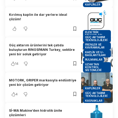
KAPLINLER
Kırılmış kaplin ile dar yerlere ideal
çözüm!
ELEKTRIK
MOTORLARI
GÜÇ AKTARIM
TEKNOLOJILERI
FRENLER VE
Güç aktarım ürünlerini tek çatıda
KAVRAMALAR
buluşturan RINGSPANN Turkey, sektöre
KAPLIN VE U-
yeni bir soluk getiriyor
BAĞLANTILARI
RULMANLAR
14
UZAKTAN
KONTROL
SISTEMLERI
MGTORK, GRIPER markasıyla endüstriye
yeni bir çözüm getiriyor
KAPLINLER
GÜÇ AKTARIM
4
TEKNOLOJILERI
KASNAKLAR
Sİ-MA Makine’den hidrolik ünite
çözümleri