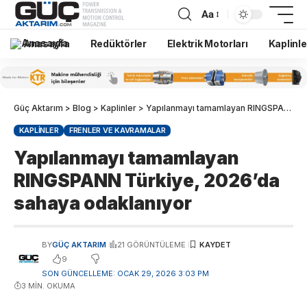
Aa
Anasayfa
Redüktörler
Elektrik Motorları
Kaplinle
Güç Aktarım
>
Blog
>
Kaplinler
>
Yapılanmayı tamamlayan RINGSPANN Türkiye, 2026’da sahaya odaklanıyor
KAPLINLER
FRENLER VE KAVRAMALAR
Yapılanmayı tamamlayan
RINGSPANN Türkiye, 2026’da
sahaya odaklanıyor
BY
GÜÇ AKTARIM
21 GÖRÜNTÜLEME
9
SON GÜNCELLEME: OCAK 29, 2026 3:03 PM
3 MIN. OKUMA