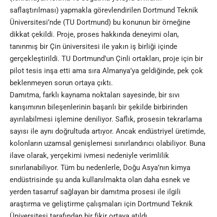
saflaştırılması) yapmakla görevlendirilen Dortmund Teknik
Üniversitesi’nde (TU Dortmund) bu konunun bir örneğine
dikkat çekildi. Proje, proses hakkında deneyimi olan,
tanınmış bir Çin üniversitesi ile yakın iş birliği içinde
gerçekleştirildi. TU Dortmund’un Çinli ortakları, proje için bir
pilot tesis inşa etti ama sıra Almanya’ya geldiğinde, pek çok
beklenmeyen sorun ortaya çıktı.
Damıtma, farklı kaynama noktaları sayesinde, bir sıvı
karışımının bileşenlerinin başarılı bir şekilde birbirinden
ayırılabilmesi işlemine deniliyor. Saflık, prosesin tekrarlama
sayısı ile aynı doğrultuda artıyor. Ancak endüstriyel üretimde,
kolonların uzamsal genişlemesi sınırlandırıcı olabiliyor. Buna
ilave olarak, yerçekimi ivmesi nedeniyle verimlilik
sınırlanabiliyor. Tüm bu nedenlerle, Doğu Asya’nın kimya
endüstrisinde şu anda kullanılmakta olan daha esnek ve
yerden tasarruf sağlayan bir damıtma prosesi ile ilgili
araştırma ve geliştirme çalışmaları için Dortmund Teknik
Üniversitesi tarafından bir fikir ortaya atıldı.