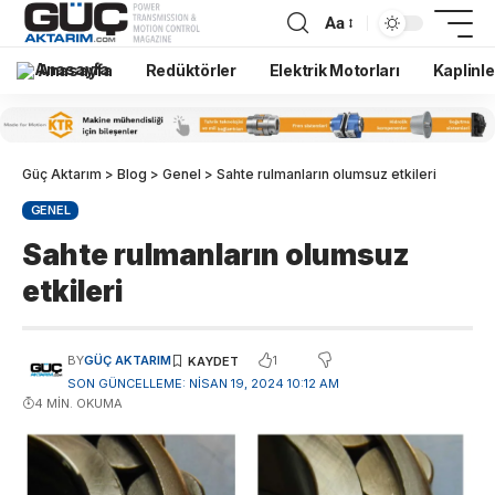
Aa
Anasayfa
Redüktörler
Elektrik Motorları
Kaplinle
Güç Aktarım
>
Blog
>
Genel
>
Sahte rulmanların olumsuz etkileri
GENEL
Sahte rulmanların olumsuz
etkileri
1
BY
GÜÇ AKTARIM
SON GÜNCELLEME: NISAN 19, 2024 10:12 AM
4 MIN. OKUMA