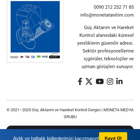
0090 212 252 71 85
info@monetatanitim.com
Güç Aktarım ve Hareket
Kontrol alanındaki küresel
yeniliklerin güvenilir adresi.
Sektör profesyonellerine
içgörüler, teknolojiler ve
uzman görüşleri sunuyor.
© 2021–2025 Güç Aktarım ve Hareket Kontrol Dergisi |
MONETA MEDYA
GRUBU
Bu siteyi kullanarak
Gizlilik Politikası
ve
Kullanım
TAMAM
Aylık ve haftalık bültenlerimizi kaçırmayın!
Kayıt Ol
Şartları
nı kabul etmiş olursunuz.