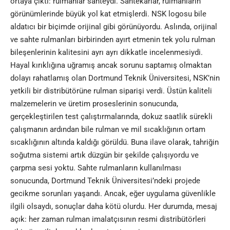
ortaya çıktı: rulmanlar sahteydi. Sahtekarlar, rulmanların
görünümlerinde büyük yol kat etmişlerdi. NSK logosu bile
aldatıcı bir biçimde orijinal gibi görünüyordu. Aslında, orijinal
ve sahte rulmanları birbirinden ayırt etmenin tek yolu rulman
bileşenlerinin kalitesini ayrı ayrı dikkatle incelenmesiydi.
Hayal kırıklığına uğramış ancak sorunu saptamış olmaktan
dolayı rahatlamış olan Dortmund Teknik Üniversitesi, NSK’nin
yetkili bir distribütörüne rulman siparişi verdi. Üstün kaliteli
malzemelerin ve üretim proseslerinin sonucunda,
gerçekleştirilen test çalıştırmalarında, dokuz saatlik sürekli
çalışmanın ardından bile rulman ve mil sıcaklığının ortam
sıcaklığının altında kaldığı görüldü. Buna ilave olarak, tahriğin
soğutma sistemi artık düzgün bir şekilde çalışıyordu ve
çarpma sesi yoktu. Sahte rulmanların kullanılması
sonucunda, Dortmund Teknik Üniversitesi’ndeki projede
gecikme sorunları yaşandı. Ancak, eğer uygulama güvenlikle
ilgili olsaydı, sonuçlar daha kötü olurdu. Her durumda, mesaj
açık: her zaman rulman imalatçısının resmi distribütörleri