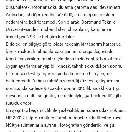
arasındaki temasın sonucu olduğu varsayıldı. Bu
düşünülerek, rotorlar söküldü ama çarpma sesi devam etti.
Ardından, tahriğin kendisi söküldü, ama çarpma sesinin
nedeni yine belirlenemedi. Son olarak, Dortmund Teknik
Üniversitesindeki mühendisler rulmanları çıkardılar ve
imalatçısı NSK ile iletişim kurdular.
Elde edilen bilgiye göre, olası nedenin bir tasarım hatası ve
konik makaralı rulmanlardaki gerilim olduğu düşünüldü.
Konik makaralı rulmanlar için daha fazla boşluk bırakılarak
uygun ayarlamalar yapıldı. Ancak, tahrik söküldükten sonra,
bir sonraki test çalıştırmasında da önemli bir iyileşme
belirlenmedi. Dahası tahriğin santrifüjsüz test çalıştırması
sonucunda sadece 90 dakika sonra 80°C’lik sıcaklık artışı
meydana geldi. Isıl genleşme nedeniyle, şaft beklendiği gibi
tutukluk yaptı.
Bu şaşırtıcı başarısızlık ile yüzleşildikten sonra odak noktası,
HR 30322J tipte konik makaralı rulmanların kalitesine kaydı..
NSK’ye rulmanların ayrıntılı fotoğrafları gönderildi ve şu