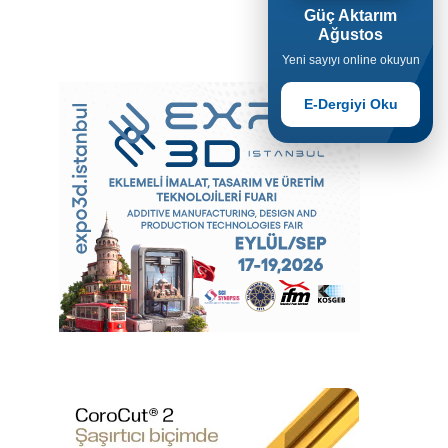
Güç Aktarım
Ağustos
Yeni sayıyı online okuyun
E-Dergiyi Oku