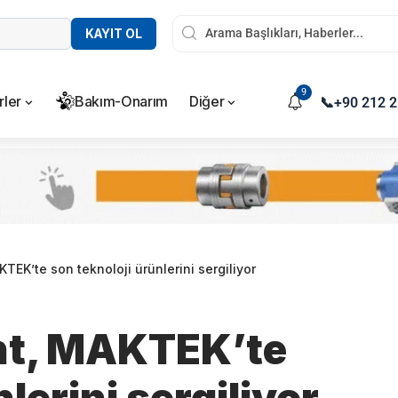
KAYIT OL
9
rler
Bakım-Onarım
Diğer
📞
+90 212 2
EK’te son teknoloji ürünlerini sergiliyor
nt, MAKTEK’te