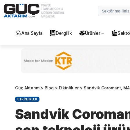
Ana Sayfa
Dergilik
Ürünler
Sektö
Güç Aktarım
>
Blog
>
Etkinlikler
>
Sandvik Coromant, MAKT
ETKINLIKLER
Sandvik Coroma