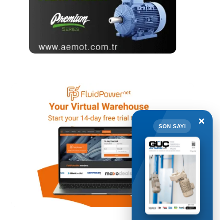
×
SON SAYI