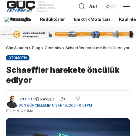
Aa
Anasayfa
Redüktörler
Elektrik Motorları
Kaplinle
Güç Aktarım
>
Blog
>
Otomotiv
>
Schaeffler harekete öncülük ediyor
OTOMOTIV
Schaeffler harekete öncülük
ediyor
1
BY
EDITOR
SON GÜNCELLEME: NISAN 18, 2024 8:01 PM
2 MIN. OKUMA