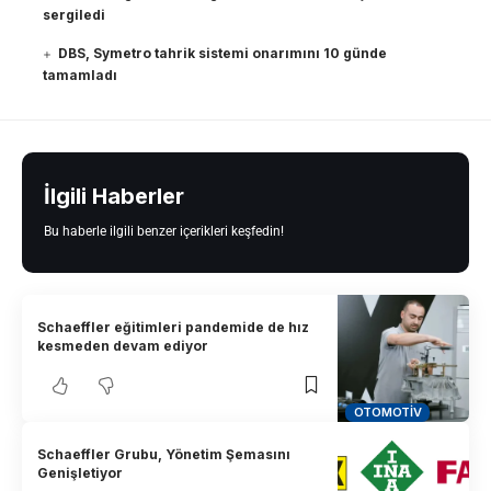
sergiledi
DBS, Symetro tahrik sistemi onarımını 10 günde
tamamladı
İlgili Haberler
Bu haberle ilgili benzer içerikleri keşfedin!
Schaeffler eğitimleri pandemide de hız
kesmeden devam ediyor
OTOMOTIV
Schaeffler Grubu, Yönetim Şemasını
Genişletiyor