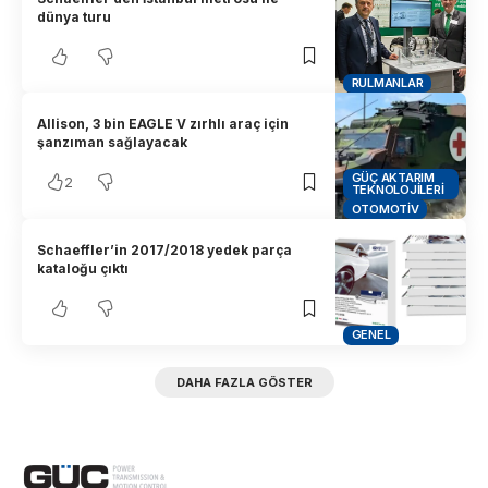
dünya turu
RULMANLAR
Allison, 3 bin EAGLE V zırhlı araç için
şanzıman sağlayacak
GÜÇ AKTARIM
2
TEKNOLOJILERI
OTOMOTIV
Schaeffler’in 2017/2018 yedek parça
kataloğu çıktı
GENEL
DAHA FAZLA GÖSTER