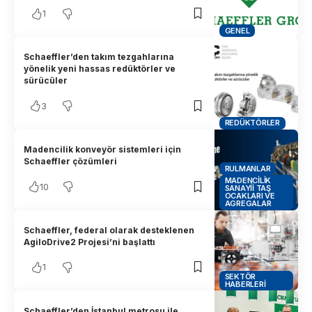
1
GENEL
Schaeffler’den takım tezgahlarına
yönelik yeni hassas redüktörler ve
sürücüler
3
REDÜKTÖRLER
Madencilik konveyör sistemleri için
Schaeffler çözümleri
RULMANLAR
MADENCILIK
10
SANAYII TAŞ
OCAKLARI VE
AGREGALAR
Schaeffler, federal olarak desteklenen
AgiloDrive2 Projesi’ni başlattı
1
SEKTÖR
HABERLERI
Schaeffler’den İstanbul metrosu ile