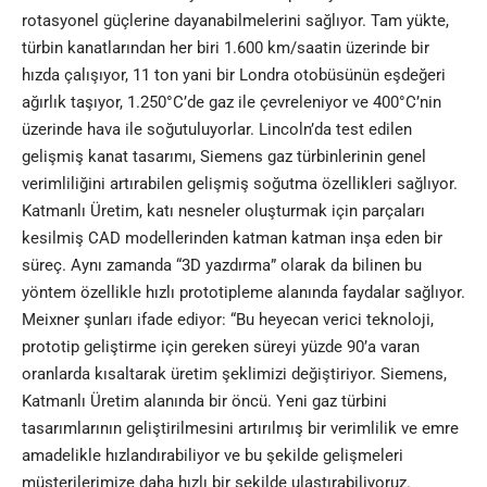
rotasyonel güçlerine dayanabilmelerini sağlıyor. Tam yükte,
türbin kanatlarından her biri 1.600 km/saatin üzerinde bir
hızda çalışıyor, 11 ton yani bir Londra otobüsünün eşdeğeri
ağırlık taşıyor, 1.250°C’de gaz ile çevreleniyor ve 400°C’nin
üzerinde hava ile soğutuluyorlar. Lincoln’da test edilen
gelişmiş kanat tasarımı, Siemens gaz türbinlerinin genel
verimliliğini artırabilen gelişmiş soğutma özellikleri sağlıyor.
Katmanlı Üretim, katı nesneler oluşturmak için parçaları
kesilmiş CAD modellerinden katman katman inşa eden bir
süreç. Aynı zamanda “3D yazdırma” olarak da bilinen bu
yöntem özellikle hızlı prototipleme alanında faydalar sağlıyor.
Meixner şunları ifade ediyor: “Bu heyecan verici teknoloji,
prototip geliştirme için gereken süreyi yüzde 90’a varan
oranlarda kısaltarak üretim şeklimizi değiştiriyor. Siemens,
Katmanlı Üretim alanında bir öncü. Yeni gaz türbini
tasarımlarının geliştirilmesini artırılmış bir verimlilik ve emre
amadelikle hızlandırabiliyor ve bu şekilde gelişmeleri
müşterilerimize daha hızlı bir şekilde ulaştırabiliyoruz.