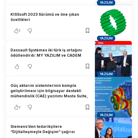
YAZILIM
KISSsoft 2023 Sürümü ve öne çıkan
özellikleri
1
YAZILIM
Dassault Systèmes iki türk iş ortağını
ödüllendirdi: MY YAZILIM ve CADEM
YAZILIM
Güç aktarım sistemlerinin komple
geliştirilmesi için bilgisayar destekli
mühendislik (CAE) yazılımı Masta Suite,
1
YAZILIM
Siemens’den tedarikçilere
“Dijitalleşmeyle Değişim” çağrısı