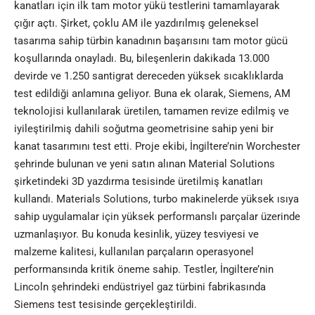
kanatları için ilk tam motor yükü testlerini tamamlayarak
çığır açtı. Şirket, çoklu AM ile yazdırılmış geleneksel
tasarıma sahip türbin kanadının başarısını tam motor gücü
koşullarında onayladı. Bu, bileşenlerin dakikada 13.000
devirde ve 1.250 santigrat dereceden yüksek sıcaklıklarda
test edildiği anlamına geliyor. Buna ek olarak, Siemens, AM
teknolojisi kullanılarak üretilen, tamamen revize edilmiş ve
iyileştirilmiş dahili soğutma geometrisine sahip yeni bir
kanat tasarımını test etti. Proje ekibi, İngiltere’nin Worchester
şehrinde bulunan ve yeni satın alınan Material Solutions
şirketindeki 3D yazdırma tesisinde üretilmiş kanatları
kullandı. Materials Solutions, turbo makinelerde yüksek ısıya
sahip uygulamalar için yüksek performanslı parçalar üzerinde
uzmanlaşıyor. Bu konuda kesinlik, yüzey tesviyesi ve
malzeme kalitesi, kullanılan parçaların operasyonel
performansında kritik öneme sahip. Testler, İngiltere’nin
Lincoln şehrindeki endüstriyel gaz türbini fabrikasında
Siemens test tesisinde gerçekleştirildi.