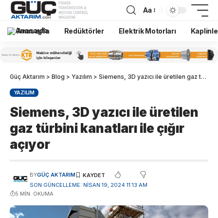
Aa
Anasayfa
Redüktörler
Elektrik Motorları
Kaplinle
Güç Aktarım
>
Blog
>
Yazılım
>
Siemens, 3D yazıcı ile üretilen gaz türbini kanatları ile çığır açıyor
YAZILIM
Siemens, 3D yazıcı ile üretilen
gaz türbini kanatları ile çığır
açıyor
BY
GÜÇ AKTARIM
SON GÜNCELLEME: NISAN 19, 2024 11:13 AM
5 MIN. OKUMA