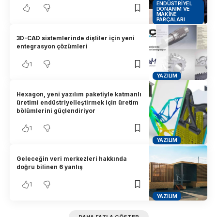
ENDÜSTRIYEL
DONANIM VE
MAKINE
PARÇALARI
3D-CAD sistemlerinde dişliler için yeni
entegrasyon çözümleri
1
YAZILIM
Hexagon, yeni yazılım paketiyle katmanlı
üretimi endüstriyelleştirmek için üretim
bölümlerini güçlendiriyor
1
YAZILIM
Geleceğin veri merkezleri hakkında
doğru bilinen 6 yanlış
1
YAZILIM