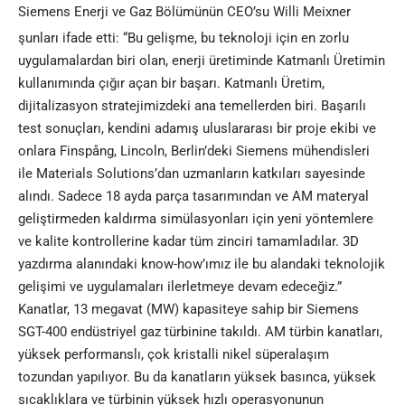
Siemens Enerji ve Gaz Bölümünün CEO’su Willi Meixner
şunları ifade etti: “Bu gelişme, bu teknoloji için en zorlu
uygulamalardan biri olan, enerji üretiminde Katmanlı Üretimin
kullanımında çığır açan bir başarı. Katmanlı Üretim,
dijitalizasyon stratejimizdeki ana temellerden biri. Başarılı
test sonuçları, kendini adamış uluslararası bir proje ekibi ve
onlara Finspång, Lincoln, Berlin’deki Siemens mühendisleri
ile Materials Solutions’dan uzmanların katkıları sayesinde
alındı. Sadece 18 ayda parça tasarımından ve AM materyal
geliştirmeden kaldırma simülasyonları için yeni yöntemlere
ve kalite kontrollerine kadar tüm zinciri tamamladılar. 3D
yazdırma alanındaki know-how’ımız ile bu alandaki teknolojik
gelişimi ve uygulamaları ilerletmeye devam edeceğiz.”
Kanatlar, 13 megavat (MW) kapasiteye sahip bir Siemens
SGT-400 endüstriyel gaz türbinine takıldı. AM türbin kanatları,
yüksek performanslı, çok kristalli nikel süperalaşım
tozundan yapılıyor. Bu da kanatların yüksek basınca, yüksek
sıcaklıklara ve türbinin yüksek hızlı operasyonunun