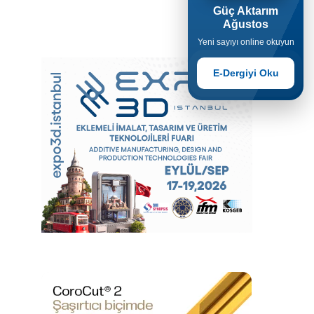
Güç Aktarım
Ağustos
Yeni sayıyı online okuyun
E-Dergiyi Oku