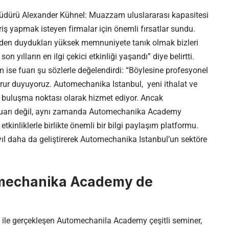
Müdürü Alexander Kühnel: Muazzam uluslararası kapasitesi
riş yapmak isteyen firmalar için önemli fırsatlar sundu.
lerden duydukları yüksek memnuniyete tanık olmak bizleri
n yılların en ilgi çekici etkinliği yaşandı” diye belirtti.
se fuarı şu sözlerle değelendirdi: “Böylesine profesyonel
urur duyuyoruz. Automechanika Istanbul, yeni ithalat ve
bir buluşma noktası olarak hizmet ediyor. Ancak
t fuarı değil, aynı zamanda Automechanika Academy
kinliklerle birlikte önemli bir bilgi paylaşım platformu.
yıl daha da geliştirerek Automechanika Istanbul’un sektöre
omechanika Academy de
le gerçekleşen Automechanila Academy çeşitli seminer,