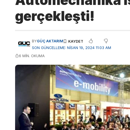
Automechanika İs
gerçekleşti!
BY
GÜÇ AKTARIM
SON GÜNCELLEME: NISAN 19, 2024 11:03 AM
6 MIN. OKUMA