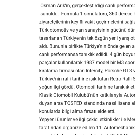
Osman Arık’ın, gerçekleştirdiği canlı performa
sunuldu. Formula 1 simülatörü, 360 derece h
ziyaretçilerinin keyifli vakit geçirmelerini sağl
Türk otomotiv ve yan sanayisinin gücünü dün
tasarlanan Türkiye’nin tek özgün yerli yarış o
aldı. Bununla birlikte Türkiye’nin önde gelen 
canlı performansa tanıklık edildi. 4 gün boyun
parçalar kullanılarak 1987 model bir M3 spor 
kiralama firması olan Intercity, Porsche GT3 v
Türkiye’nin ralli tarihine ışık tutan Retro Ral
yoğun ilgi gördü. Otomobil tarihine tanıklık e
Klasik Otomobil Kulubü’nün katkılarıyla Auto
duyanlarsa TOSFED standında nasıl lisans alı
konularda bilgi alma fırsatı elde etti.
Yepyeni ürünler ve ilgi çekici etkinlikler ile 
tarafından organize edilen 11. Automechanika 