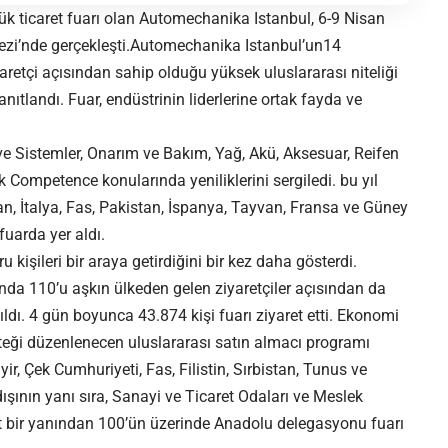
k ticaret fuarı olan Automechanika Istanbul, 6-9 Nisan
kezi’nde gerçekleşti.Automechanika Istanbul’un14
retçi açısından sahip olduğu yüksek uluslararası niteliği
nıtlandı. Fuar, endüstrinin liderlerine ortak fayda ve
e Sistemler, Onarım ve Bakım, Yağ, Akü, Aksesuar, Reifen
k Competence konularında yeniliklerini sergiledi. bu yıl
n, İtalya, Fas, Pakistan, İspanya, Tayvan, Fransa ve Güney
fuarda yer aldı.
kişileri bir araya getirdiğini bir kez daha gösterdi.
nda 110’u aşkın ülkeden gelen ziyaretçiler açısından da
tıldı. 4 gün boyunca 43.874 kişi fuarı ziyaret etti. Ekonomi
esteği düzenlenecen uluslararası satın almacı programı
, Çek Cumhuriyeti, Fas, Filistin, Sırbistan, Tunus ve
tdışının yanı sıra, Sanayi ve Ticaret Odaları ve Meslek
ört bir yanından 100’ün üzerinde Anadolu delegasyonu fuarı