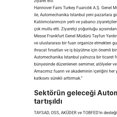
ziyaret etti.
Hannover Fairs Turkey Fuarcılık A.Ş. Genel 
ile, Automechanika Istanbul yeni pazarlara gi
Katılımcılarımızın yerli ve yabancı ziyaretçi
çok mutlu etti. Ziyaretçi yoğunluğu açısından so
Messe Frankfurt Genel Müdürü Tayfun Yardım i
ve uluslararası bir fuarı organize etmekten g
ihracat fırsatları ve iş büyütme için önemli 
Automechanika Istanbul yalnızca bir ticare
bünyesinde düzenlenen semimer, atölyeler ve et
Amacımız fuarın ve akademinin içeriğini her 
katkısını sürekli arttırmak.”
Sektörün geleceği Aut
tartışıldı
TAYSAD, OSS, AKÜDER ve TOBFED’in desteği i