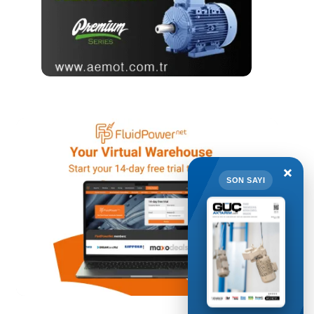
×
SON SAYI