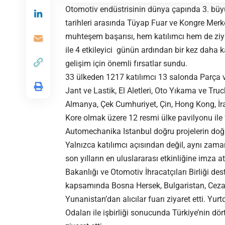
Otomotiv endüstrisinin dünya çapında 3. büyü
tarihleri arasında Tüyap Fuar ve Kongre Mer
muhteşem başarısı, hem katılımcı hem de ziya
ile 4 etkileyici günün ardından bir kez daha ka
gelişim için önemli fırsatlar sundu.
33 ülkeden 1217 katılımcı 13 salonda Parça v
Jant ve Lastik, El Aletleri, Oto Yıkama ve Truc
Almanya, Çek Cumhuriyet, Çin, Hong Kong, İra
Kore olmak üzere 12 resmi ülke pavilyonu ile 
Automechanika Istanbul doğru projelerin doğru 
Yalnızca katılımcı açısından değil, aynı zama
son yılların en uluslararası etkinliğine imza a
Bakanlığı ve Otomotiv İhracatçıları Birliği d
kapsamında Bosna Hersek, Bulgaristan, Cezayir
Yunanistan’dan alıcılar fuarı ziyaret etti. Yur
Odaları ile işbirliği sonucunda Türkiye’nin d