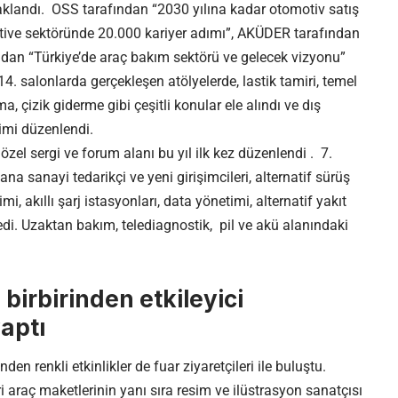
daklandı. OSS tarafından “2030 yılına kadar otomotiv satış
tive sektöründe 20.000 kariyer adımı”, AKÜDER tarafından
ndan “Türkiye’de araç bakım sektörü ve gelecek vizyonu”
4. salonlarda gerçekleşen atölyelerde, lastik tamiri, temel
 çizik giderme gibi çeşitli konular ele alındı ve dış
mi düzenlendi.
 özel sergi ve forum alanı bu yıl ilk kez düzenlendi . 7.
 sanayi tedarikçi ve yeni girişimcileri, alternatif sürüş
i, akıllı şarj istasyonları, data yönetimi, alternatif yakıt
edi. Uzaktan bakım, telediagnostik, pil ve akü alanındaki
irbirinden etkileyici
yaptı
den renkli etkinlikler de fuar ziyaretçileri ile buluştu.
i araç maketlerinin yanı sıra resim ve ilüstrasyon sanatçısı