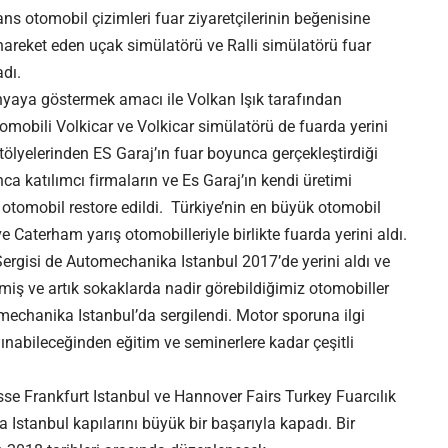
ns otomobil çizimleri fuar ziyaretçilerinin beğenisine
areket eden uçak simülatörü ve Ralli simülatörü fuar
adı.
yaya göstermek amacı ile Volkan Işık tarafından
tomobili Volkicar ve Volkicar simülatörü de fuarda yerini
atölyelerinden ES Garaj’ın fuar boyunca gerçekleştirdiği
ca katılımcı firmaların ve Es Garaj’ın kendi üretimi
otomobil restore edildi. Türkiye’nin en büyük otomobil
e Caterham yarış otomobilleriyle birlikte fuarda yerini aldı.
li Sergisi de Automechanika Istanbul 2017’de yerini aldı ve
tmiş ve artık sokaklarda nadir görebildiğimiz otomobiller
mechanika Istanbul’da sergilendi. Motor sporuna ilgi
nabileceğinden eğitim ve seminerlere kadar çeşitli
Messe Frankfurt Istanbul ve Hannover Fairs Turkey Fuarcılık
Istanbul kapılarını büyük bir başarıyla kapadı. Bir