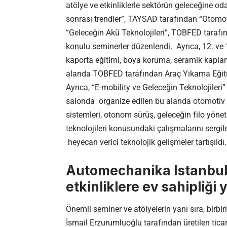
atölye ve etkinliklerle sektörün geleceğine o
sonrası trendler”, TAYSAD tarafından “Otomo
“Geleceğin Akü Teknolojileri”, TOBFED tarafı
konulu seminerler düzenlendi. Ayrıca, 12. ve 1
kaporta eğitimi, boya koruma, seramik kaplama,
alanda TOBFED tarafından Araç Yıkama Eğiti
Ayrıca, “E-mobility ve Geleceğin Teknolojileri”
salonda organize edilen bu alanda otomotiv ana
sistemleri, otonom sürüş, geleceğin filo yönetim
teknolojileri konusundaki çalışmalarını sergil
heyecan verici teknolojik gelişmeler tartışıldı.
Automechanika Istanbul b
etkinliklere ev sahipliği 
Önemli seminer ve atölyelerin yanı sıra, birbirin
İsmail Erzurumluoğlu tarafından üretilen ticar