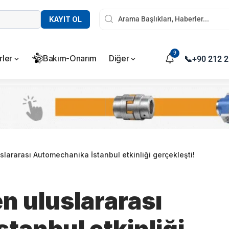
KAYIT OL
9
rler
Bakım-Onarım
Diğer
📞
+90 212 2
slararası Automechanika İstanbul etkinliği gerçekleşti!
n uluslararası