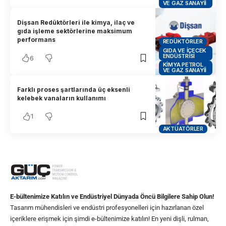
VE GAZ SANAYII
Dişsan Redüktörleri ile kimya, ilaç ve
gıda işleme sektörlerine maksimum
performans
REDÜKTÖRLER
GIDA VE İÇECEK
ENDÜSTRISI
6
KIMYA PETROL
VE GAZ SANAYII
Farklı proses şartlarında üç eksenli
kelebek vanaların kullanımı
1
AKTÜATÖRLER
E-bültenimize Katılın ve Endüstriyel Dünyada Öncü Bilgilere Sahip Olun!
Tasarım mühendisleri ve endüstri profesyonelleri için hazırlanan özel
içeriklere erişmek için şimdi e-bültenimize katılın! En yeni dişli, rulman,