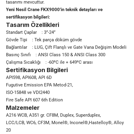
tasarımı mevcuttur.
Yeni Nesil Crane FKX9000’in teknik detayları ve
sertifikasyon bilgileri:
Tasarım Özellikleri
Standart Çaplar : 3”-24”
Gövde Tipi : Tek parça döküm gövde
Bağlantılar : LUG, Çift Flanşlı ve Gate Vana Değişim Modeli
Basınç Sınıfı : ANSI Class 150 & ANSI Class 300
Çalışma Sıcaklığı : -60⁰C ile + 649⁰C arası
Sertifikasyon Bilgileri
API598, API608, API 6D
Fugutive Emission EPA Metod-21,
ISO-15848 ve VDI2440
Fire Safe API 607 6th Edition
Malzemeler
A216 WCB, A351 gr. CF8M, Duplex, Superduplex,
LCC/LCB, WC6, CF3M, Monel®, Inconel®,Hastelloy®, Alloy
20