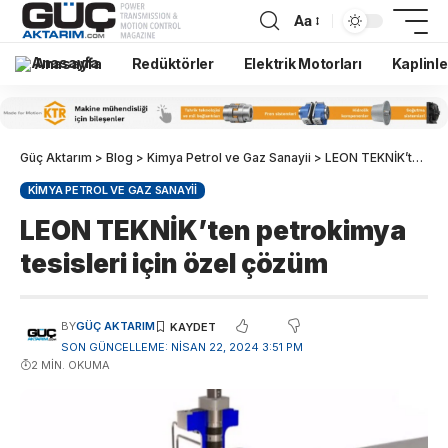
Aa
Anasayfa
Redüktörler
Elektrik Motorları
Kaplinle
Güç Aktarım
>
Blog
>
Kimya Petrol ve Gaz Sanayii
>
LEON TEKNİK’ten petrokimya tesisleri için özel çözüm
KIMYA PETROL VE GAZ SANAYII
LEON TEKNİK’ten petrokimya
tesisleri için özel çözüm
BY
GÜÇ AKTARIM
SON GÜNCELLEME: NISAN 22, 2024 3:51 PM
2 MIN. OKUMA