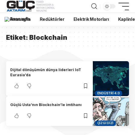
Anasayfa
Redüktörler
Elektrik Motorları
Kaplinle
Etiket:
Blockchain
Dijital dönüşümün dünya liderleri IoT
Eurasia’da
ENDÜSTRI 4.0
Güçlü Usta’nın Blockchain’le imtihanı
ÇIZGI DIZI