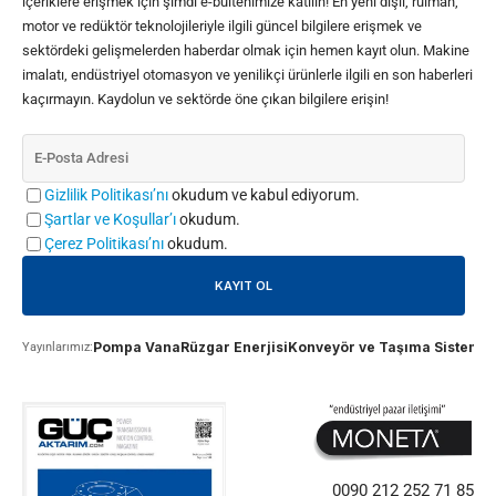
içeriklere erişmek için şimdi e-bültenimize katılın! En yeni dişli, rulman,
motor ve redüktör teknolojileriyle ilgili güncel bilgilere erişmek ve
sektördeki gelişmelerden haberdar olmak için hemen kayıt olun. Makine
imalatı, endüstriyel otomasyon ve yenilikçi ürünlerle ilgili en son haberleri
kaçırmayın. Kaydolun ve sektörde öne çıkan bilgilere erişin!
Gizlilik Politikası’nı
okudum ve kabul ediyorum.
Şartlar ve Koşullar’ı
okudum.
Çerez Politikası’nı
okudum.
Pompa Vana
Rüzgar Enerjisi
Konveyör ve Taşıma Sistemle
Yayınlarımız:
0090 212 252 71 85