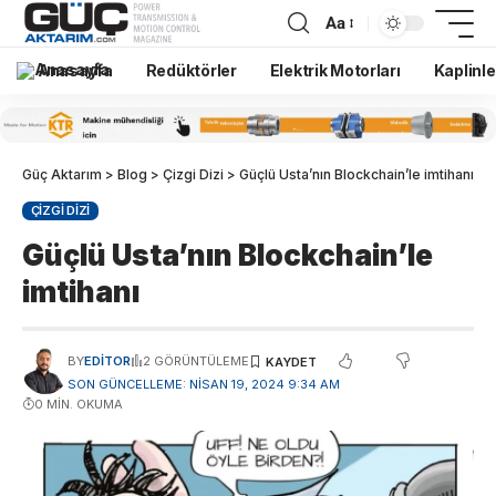
Aa
Anasayfa
Redüktörler
Elektrik Motorları
Kaplinle
Güç Aktarım
>
Blog
>
Çizgi Dizi
>
Güçlü Usta’nın Blockchain’le imtihanı
ÇIZGI DIZI
Güçlü Usta’nın Blockchain’le
imtihanı
BY
EDITOR
2 GÖRÜNTÜLEME
SON GÜNCELLEME: NISAN 19, 2024 9:34 AM
0 MIN. OKUMA