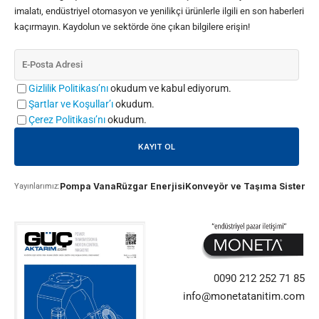
imalatı, endüstriyel otomasyon ve yenilikçi ürünlerle ilgili en son haberleri
kaçırmayın. Kaydolun ve sektörde öne çıkan bilgilere erişin!
Gizlilik Politikası’nı
okudum ve kabul ediyorum.
Şartlar ve Koşullar’ı
okudum.
Çerez Politikası’nı
okudum.
Pompa Vana
Rüzgar Enerjisi
Konveyör ve Taşıma Sistemle
Yayınlarımız:
0090 212 252 71 85
info@monetatanitim.com