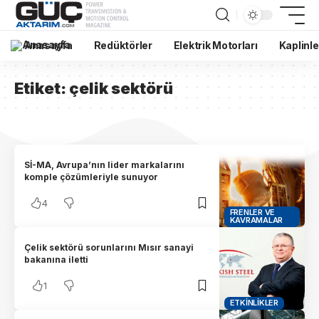
Anasayfa
Redüktörler
Elektrik Motorları
Kaplinle
Etiket:
çelik sektörü
Sİ-MA, Avrupa’nın lider markalarını
komple çözümleriyle sunuyor
4
FRENLER VE
KAVRAMALAR
Çelik sektörü sorunlarını Mısır sanayi
bakanına iletti
1
ETKINLIKLER