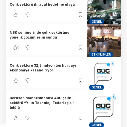
Çelik sektörü ihracat hedefine ulaştı
GENEL
NSK seminerinde çelik sektörüne
yönelik çözümlerini sundu
1
ETKINLIKLER
Çelik sektörü 32,2 milyon ton hurdayı
ekonomiye kazandırıyor
GENEL
Borusan Mannesmann’a ABD çelik
sektörü “Yılın Teknoloji Tedarikçisi”
ödülü
GENEL