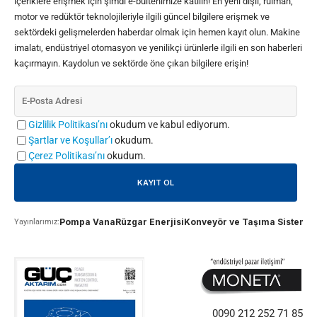
içeriklere erişmek için şimdi e-bültenimize katılın! En yeni dişli, rulman,
motor ve redüktör teknolojileriyle ilgili güncel bilgilere erişmek ve
sektördeki gelişmelerden haberdar olmak için hemen kayıt olun. Makine
imalatı, endüstriyel otomasyon ve yenilikçi ürünlerle ilgili en son haberleri
kaçırmayın. Kaydolun ve sektörde öne çıkan bilgilere erişin!
Gizlilik Politikası’nı
okudum ve kabul ediyorum.
Şartlar ve Koşullar’ı
okudum.
Çerez Politikası’nı
okudum.
Pompa Vana
Rüzgar Enerjisi
Konveyör ve Taşıma Sistemle
Yayınlarımız:
0090 212 252 71 85