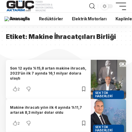
Anasayfa
Redüktörler
Elektrik Motorları
Kaplinle
Etiket:
Makine İhracatçıları Birliği
Son 12 ayda %15,8 artan makine ihracatı,
2023’ün ilk 7 ayında 16,1 milyar dolara
ulaştı
2
SEKTÖR
HABERLERI
Makine ihracatı yılın ilk 4 ayında %11,7
artarak 8,3 milyar dolar oldu
2
SEKTÖR
HABERLERI