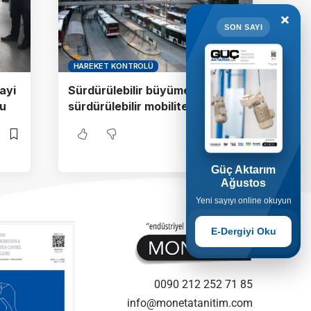
×
SON SAYI
HAREKET KONTROLÜ
ayi
Sürdürülebilir büyüme için
tu
sürdürülebilir mobilite
Güç Aktarım
Ağustos
Yeni sayıyı online okuyun
E-Dergiyi Oku
0090 212 252 71 85
info@monetatanitim.com