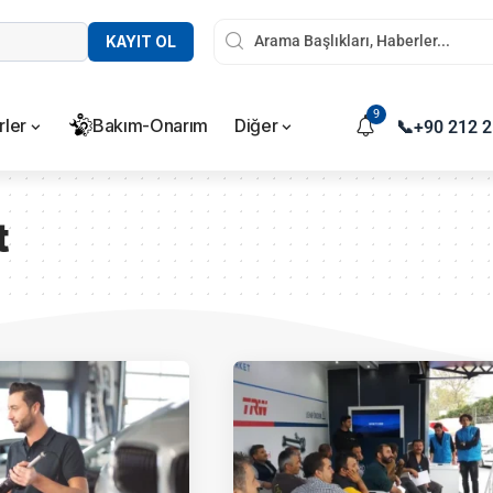
KAYIT OL
9
rler
Bakım-Onarım
Diğer
📞
+90 212 2
t