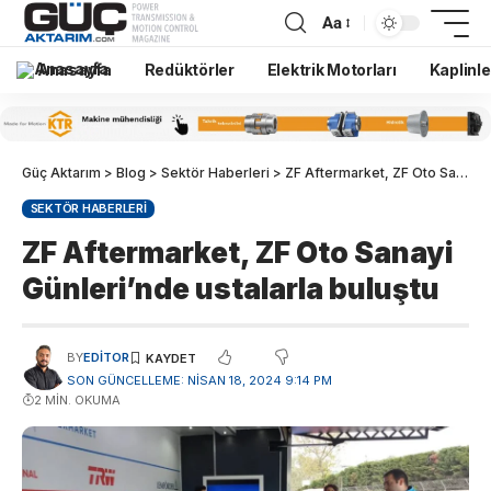
Aa
Anasayfa
Redüktörler
Elektrik Motorları
Kaplinle
Güç Aktarım
>
Blog
>
Sektör Haberleri
>
ZF Aftermarket, ZF Oto Sanayi Günleri’nde ustalarla buluştu
SEKTÖR HABERLERI
ZF Aftermarket, ZF Oto Sanayi
Günleri’nde ustalarla buluştu
BY
EDITOR
SON GÜNCELLEME: NISAN 18, 2024 9:14 PM
2 MIN. OKUMA