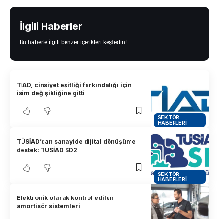
İlgili Haberler
Bu haberle ilgili benzer içerikleri keşfedin!
TİAD, cinsiyet eşitliği farkındalığı için
isim değişikliğine gitti
SEKTÖR
HABERLERI
TÜSİAD’dan sanayide dijital dönüşüme
destek: TUSİAD SD2
SEKTÖR
HABERLERI
Elektronik olarak kontrol edilen
amortisör sistemleri