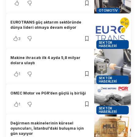
OTOMOTIV
EUROTRANS güç aktarım sektöründe
dünya lideri olmaya devam ediyor
3
SEKTÖR
HABERLERI
Makine ihracatı ilk 4 ayda 5,8 milyar
dolara ulaştı
1
SEKTÖR
HABERLERI
OMEC Motor ve PGR’den güçlü iş birliği
1
SEKTÖR
HABERLERI
Değirmen makinelerinin küresel
oyuncuları, İstanbul’daki buluşma için
gün sayıyor