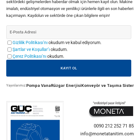
sektördeki gelişmelerden haberdar olmak için hemen kayıt olun. Makine
imalatı, endüstriyel otomasyon ve yenilikçi ürünlerle ilgili en son haberleri
kaçırmayın. Kaydolun ve sektörde öne çıkan bilgilere erişin!
Gizlilik Politikası’nı
okudum ve kabul ediyorum.
Şartlar ve Koşullar’ı
okudum.
Çerez Politikası’nı
okudum.
Pompa Vana
Rüzgar Enerjisi
Konveyör ve Taşıma Sistemle
Yayınlarımız:
0090 212 252 71 85
info@monetatanitim.com