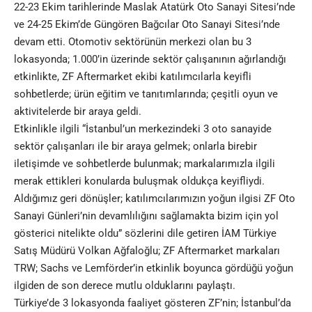
22-23 Ekim tarihlerinde Maslak Atatürk Oto Sanayi Sitesi’nde
ve 24-25 Ekim’de Güngören Bağcılar Oto Sanayi Sitesi’nde
devam etti. Otomotiv sektörünün merkezi olan bu 3
lokasyonda; 1.000’in üzerinde sektör çalışanının ağırlandığı
etkinlikte, ZF Aftermarket ekibi katılımcılarla keyifli
sohbetlerde; ürün eğitim ve tanıtımlarında; çeşitli oyun ve
aktivitelerde bir araya geldi.
Etkinlikle ilgili “İstanbul’un merkezindeki 3 oto sanayide
sektör çalışanları ile bir araya gelmek; onlarla birebir
iletişimde ve sohbetlerde bulunmak; markalarımızla ilgili
merak ettikleri konularda buluşmak oldukça keyifliydi.
Aldığımız geri dönüşler; katılımcılarımızın yoğun ilgisi ZF Oto
Sanayi Günleri’nin devamlılığını sağlamakta bizim için yol
gösterici nitelikte oldu” sözlerini dile getiren İAM Türkiye
Satış Müdürü Volkan Ağfaloğlu; ZF Aftermarket markaları
TRW; Sachs ve Lemförder’in etkinlik boyunca gördüğü yoğun
ilgiden de son derece mutlu olduklarını paylaştı.
Türkiye’de 3 lokasyonda faaliyet gösteren ZF’nin; İstanbul’da