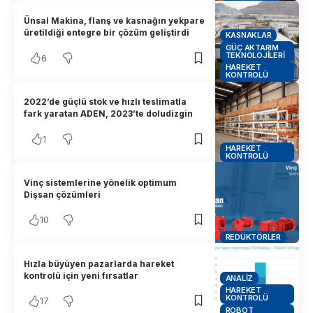
Ünsal Makina, flanş ve kasnağın yekpare
üretildiği entegre bir çözüm geliştirdi
KASNAKLAR
GÜÇ AKTARIM
TEKNOLOJILERI
6
HAREKET
KONTROLÜ
2022’de güçlü stok ve hızlı teslimatla
fark yaratan ADEN, 2023’te doludizgin
1
HAREKET
KONTROLÜ
Vinç sistemlerine yönelik optimum
Dişsan çözümleri
10
REDÜKTÖRLER
Hızla büyüyen pazarlarda hareket
kontrolü için yeni fırsatlar
ANALIZ
HAREKET
KONTROLÜ
17
ROBOT