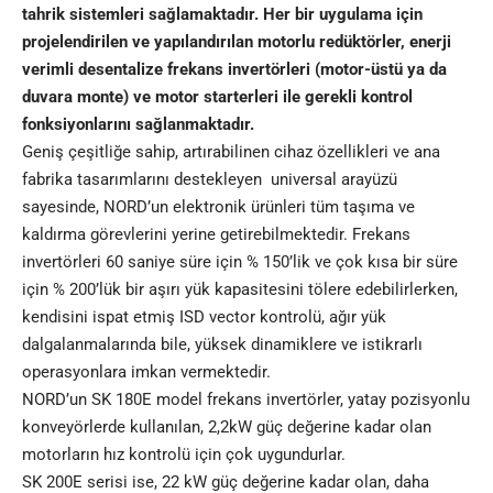
tahrik sistemleri sağlamaktadır. Her bir uygulama için
projelendirilen ve yapılandırılan motorlu redüktörler, enerji
verimli desentalize frekans invertörleri (motor-üstü ya da
duvara monte) ve motor starterleri ile gerekli kontrol
fonksiyonlarını sağlanmaktadır.
Geniş çeşitliğe sahip, artırabilinen cihaz özellikleri ve ana
fabrika tasarımlarını destekleyen universal arayüzü
sayesinde, NORD’un elektronik ürünleri tüm taşıma ve
kaldırma görevlerini yerine getirebilmektedir. Frekans
invertörleri 60 saniye süre için % 150’lik ve çok kısa bir süre
için % 200’lük bir aşırı yük kapasitesini tölere edebilirlerken,
kendisini ispat etmiş ISD vector kontrolü, ağır yük
dalgalanmalarında bile, yüksek dinamiklere ve istikrarlı
operasyonlara imkan vermektedir.
NORD’un SK 180E model frekans invertörler, yatay pozisyonlu
konveyörlerde kullanılan, 2,2kW güç değerine kadar olan
motorların hız kontrolü için çok uygundurlar.
SK 200E serisi ise, 22 kW güç değerine kadar olan, daha