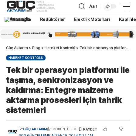
Aa
Anasayfa
Redüktörler
Elektrik Motorları
Kaplinle
Güç Aktarım
>
Blog
>
Hareket Kontrolü
>
Tek bir operasyon platformu ile taşıma, senkronizasyon ve kaldırma: Entegre malzeme aktarma prosesleri için tahrik sistemleri
HAREKET KONTROLÜ
Tek bir operasyon platformu ile
taşıma, senkronizasyon ve
kaldırma: Entegre malzeme
aktarma prosesleri için tahrik
sistemleri
BY
GÜÇ AKTARIM
1 GÖRÜNTÜLEME
SON GÜNCELLEME: NISAN 19, 2024 11:22 AM