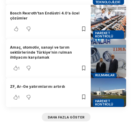
TEKNOLOJILERI
Bosch Rexroth’tan Endüstri 4.0’a özel
çözümler
HAREKET
KONTROLÜ
Amaç, otomotiv, sanayi ve tarım
sektörlerinde Türkiye’nin rulman
ihtiyacını karşılamak
1
RULMANLAR
ZF, Ar-Ge yatırımlarını artırdı
1
HAREKET
KONTROLÜ
DAHA FAZLA GÖSTER