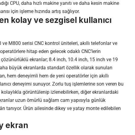
rladığı CPU, daha hızlı makine yanıtı ve daha kesin makine
nsı için işleme hızında artış sağlıyor.
en kolay ve sezgisel kullanıcı
e M800 serisi CNC kontrol üniteleri, akıllı telefonlar ve
l operatörlere hitap eden gelecek odaklı CNC’lerin
 çözünürlüklü ekranlar; 8.4 inch, 10.4 inch, 15 inch ve 19
daha büyük ekranlarda standart özellik olarak sunulan
an, hem deneyimli hem de yeni operatörler için akıllı
llanıcı deneyimi sunuyor. Zorlu tuş işlemlerine son veren bu
olaylıkla görüntülenip izlenebilirken, diğer ekranlardaki
i ekranlar uzun ömürlü sağlam cam yapısıyla günlük
n tanıyor. Ürün ailesinde dikey ve yatay monte edilebilen
y ekran