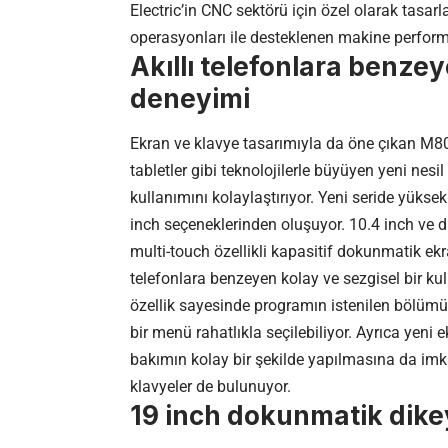
Electric’in CNC sektörü için özel olarak tasa
operasyonları ile desteklenen makine performa
Akıllı telefonlara benzey
deneyimi
Ekran ve klavye tasarımıyla da öne çıkan M80 v
tabletler gibi teknolojilerle büyüyen yeni nesi
kullanımını kolaylaştırıyor. Yeni seride yüksek
inch seçeneklerinden oluşuyor. 10.4 inch ve 
multi-touch özellikli kapasitif dokunmatik ekr
telefonlara benzeyen kolay ve sezgisel bir ku
özellik sayesinde programın istenilen bölümü k
bir menü rahatlıkla seçilebiliyor. Ayrıca yen
bakımın kolay bir şekilde yapılmasına da imkâ
klavyeler de bulunuyor.
19 inch dokunmatik dike