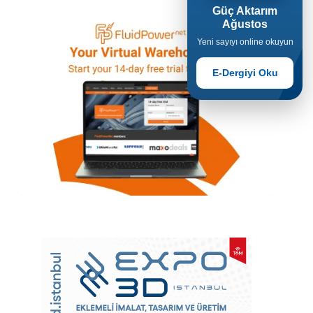
Güç Aktarım
Ağustos
Yeni sayıyı online okuyun
E-Dergiyi Oku