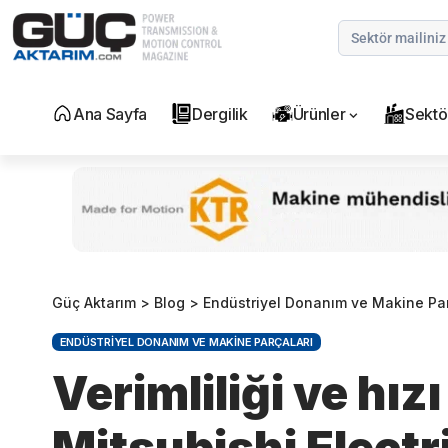
Ana Sayfa
Dergilik
Ürünler
Sektö
Güç Aktarım
>
Blog
>
Endüstriyel Donanım ve Makine Par
ENDÜSTRIYEL DONANIM VE MAKINE PARÇALARI
Verimliliği ve hızı