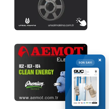
×
SON SAYI