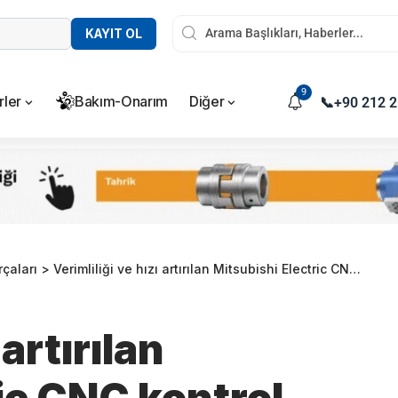
KAYIT OL
9
rler
Bakım-Onarım
Diğer
📞
+90 212 2
çaları
>
Verimliliği ve hızı artırılan Mitsubishi Electric CNC kontrol üniteleri
 artırılan