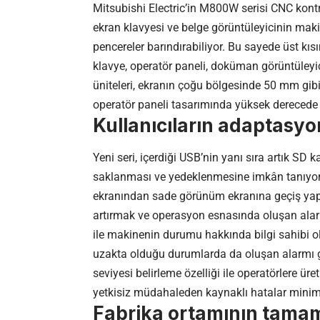
Mitsubishi Electric’in M800W serisi CNC kont
ekran klavyesi ve belge görüntüleyicinin makine
pencereler barındırabiliyor. Bu sayede üst kı
klavye, operatör paneli, doküman görüntüleyi
üniteleri, ekranın çoğu bölgesinde 50 mm gib
operatör paneli tasarımında yüksek derecede 
Kullanıcıların adaptasyon
Yeni seri, içerdiği USB’nin yanı sıra artık SD
saklanması ve yedeklenmesine imkân tanıyor
ekranından sade görünüm ekranına geçiş yap
artırmak ve operasyon esnasında oluşan alar
ile makinenin durumu hakkında bilgi sahibi 
uzakta olduğu durumlarda da oluşan alarmı göre
seviyesi belirleme özelliği ile operatörlere üre
yetkisiz müdahaleden kaynaklı hatalar minimiz
Fabrika ortamının tamam