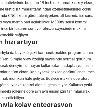
rol ünitelerinde bulunan 19 inch dokunmatik dikey ekran;
 üreticisi firmalar tarafından özelleştirilebildiği çoklu
sımda CNC ekranı görüntüleniyorken, alt kısımda ise sanal
ci veya memo pad açılabiliyor. M800W serisi kontrol
i ince bir tasarım sunuyor olması sayesinde makine
esneklik sağlıyor.
 hızı artıyor
 kartıyla da büyük ölçekli karmaşık makine programlarının
. Yeni Simple View özelliği sayesinde normal görünüm
arak deneyimi olmayan kullanıcıların adaptasyon hızını
mların tüm ekranı kaplayacak şekilde görüntülenebilmesi
olmak mümkün hale geliyor. Böylece makine operatörü
biliyor ve kontrol alanını genişletiyor. Kullanıcı yetki
timdeki rollerine göre ayrı ayrı erişim izni tanımlanarak
e edilebiliyor.
ıyla kolay entegrasyon