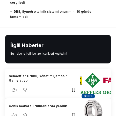
sergiledi
DBS, Symetro tahrik sistemi onarımını 10 günde
tamamladı
İlgili Haberler
Bu haberle ilgili benzer içerikleri keşfedin!
Schaeffler Grubu, Yönetim Şemasını
Genişletiyor
1
GENEL
Konik makaralı rulmanlarda yenilik
2