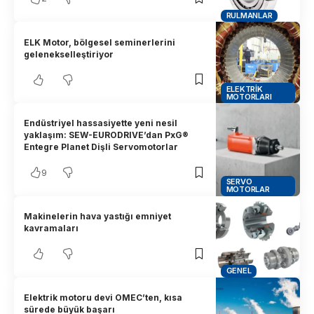
RULMANLAR
ELK Motor, bölgesel seminerlerini
gelenekselleştiriyor
ELEKTRIK
MOTORLARI
Endüstriyel hassasiyette yeni nesil
yaklaşım: SEW-EURODRIVE’dan PxG®
Entegre Planet Dişli Servomotorlar
9
SERVO
MOTORLAR
Makinelerin hava yastığı emniyet
kavramaları
GENEL
Elektrik motoru devi OMEC’ten, kısa
sürede büyük başarı