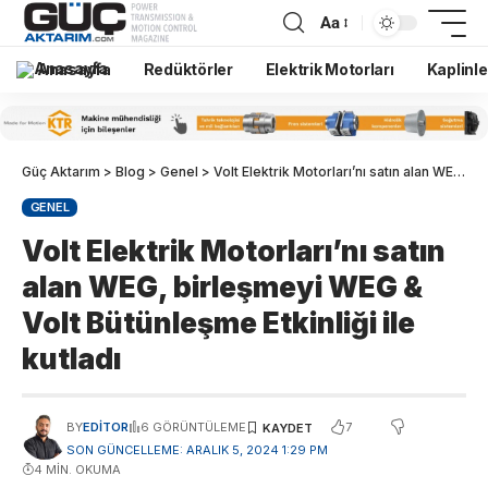
Aa
Anasayfa
Redüktörler
Elektrik Motorları
Kaplinle
Güç Aktarım
>
Blog
>
Genel
>
Volt Elektrik Motorları’nı satın alan WEG, birleşmeyi WEG & Volt Bütünleşme Etkinliği ile kutladı
GENEL
Volt Elektrik Motorları’nı satın
alan WEG, birleşmeyi WEG &
Volt Bütünleşme Etkinliği ile
kutladı
7
BY
EDITOR
6 GÖRÜNTÜLEME
SON GÜNCELLEME: ARALIK 5, 2024 1:29 PM
4 MIN. OKUMA