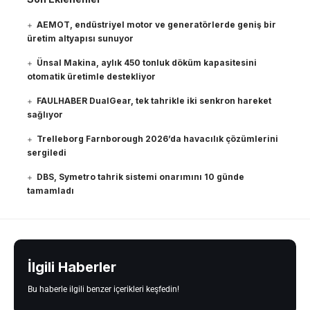
AEMOT, endüstriyel motor ve generatörlerde geniş bir
üretim altyapısı sunuyor
Ünsal Makina, aylık 450 tonluk döküm kapasitesini
otomatik üretimle destekliyor
FAULHABER DualGear, tek tahrikle iki senkron hareket
sağlıyor
Trelleborg Farnborough 2026’da havacılık çözümlerini
sergiledi
DBS, Symetro tahrik sistemi onarımını 10 günde
tamamladı
İlgili Haberler
Bu haberle ilgili benzer içerikleri keşfedin!