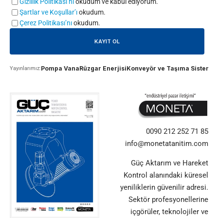
Gizlilik Politikası’nı
okudum ve kabul ediyorum.
Şartlar ve Koşullar’ı
okudum.
Çerez Politikası’nı
okudum.
Pompa Vana
Rüzgar Enerjisi
Konveyör ve Taşıma Sistemle
Yayınlarımız:
0090 212 252 71 85
info@monetatanitim.com
Güç Aktarım ve Hareket
Kontrol alanındaki küresel
yeniliklerin güvenilir adresi.
Sektör profesyonellerine
içgörüler, teknolojiler ve