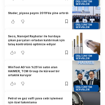
DIŞLI ÜRETIM
SERVISLERI
Studer, piyasa payını 2019’da yine artırdı
DIŞLI ÜRETIM
SERVISLERI
Seco, Nanojet Raybalar ile hurdaya
çıkan parçaları ortadan kaldırmak için
talaş kontrolünü optimize ediyor
3
DIŞLI ÜRETIM
SERVISLERI
WinTool AG’nin %25’ini satın alan
HAIMER, TCM Group ile küresel bir
ortaklık kuruyor
3
DIŞLI ÜRETIM
SERVISLERI
Petrol ve gaz valfi yuva cebi işlemesi
için özel takımlama