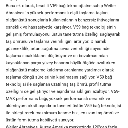
Buna ek olarak, tescilli V59 bağ teknolojisine sahip Weiler
Abrasives’in yüksek performanslı dişli taşlama taşları,
olağanüstü sonuçlarla kullanıcılarının benzersiz ihtiyaçlarını
esneklik ve hassasiyetle karşılıyor. V59 bağ teknolojisinin
gelişmiş formülasyonu, üstün tane tutma özelliği sağlayarak
taş ömrünü ve taşlama verimliliğini artırıyor. Dinamik
gözeneklilik, artan soğutma sıvısı verimliliği sayesinde
taşlama sıcaklıklarını düşürüyor ve ısı bozulmasından
kaynaklanan parça yüzey hasarını büyük ölçüde azaltırken
olağanüstü malzeme kaldırma oranlarına yardımcı olarak
taşlama döngü sürelerinin kısalmasını sağlıyor. V59 bağ
teknolojisi ile sağlanan uzatılmış taş ömrü, profil tutma
özelliğini de geliştiriyor ve aşındırma sıklığını azaltıyor. V59-
MAX performans bağı, yüksek performanslı seramik ve
alüminyum oksit aşındırıcı taneleri üstün V59 bağ teknolojisi
ile birleştirerek maksimum kesme hızı, en uzun taş ömrü ve
üstün form tutma kabiliyeti sunuyor.
Weiler Abrasives, Kuzey Amerika merkezinde 120’den fazla