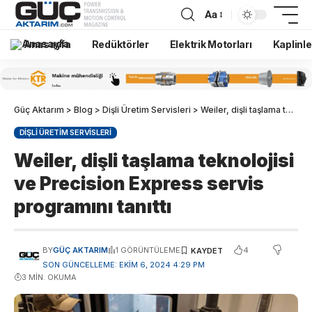
Aa
Anasayfa
Redüktörler
Elektrik Motorları
Kaplinle
Güç Aktarım
>
Blog
>
Dişli Üretim Servisleri
>
Weiler, dişli taşlama teknolojisi ve Precision Express servis programını tanıttı
DIŞLI ÜRETIM SERVISLERI
Weiler, dişli taşlama teknolojisi
ve Precision Express servis
programını tanıttı
4
BY
GÜÇ AKTARIM
1 GÖRÜNTÜLEME
SON GÜNCELLEME: EKIM 6, 2024 4:29 PM
3 MIN. OKUMA