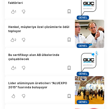
faktörleri
1
GENEL
Henkel, müşteriye özel çözümlerle ödül
topluyor
2
GENEL
Bu sertifikayı alan AB ülkelerinde
çalışabilecek
1
GENEL
Lider alüminyum üreticileri “ALUEXPO
2015” fuarında buluşuyor
GENEL