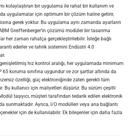
nımı kolaylaştıran bir uygulama ile rahat bir kullanım ve
arda uygulamalar için optimum bir çözüm haline getirir,
tısına gerek yoktur. Bu uygulama aynı zamanda ayarların
. ABM Greiffenberger’in çözümü modüler bir tasarıma
ar her zaman rahatça gerçekleştirilebilir. İsteğe bağlı
ranti ederler ve tahrik sistemini Endüstri 4.0
ar.
enişletilmiş hız kontrol aralığı, her uygulamada minimum
 IP 65 koruma sınıfına uygundur ve zor şartlar altında da
ersiz özelliği, güç elektroniğinde zaten gerekli tüm
r. Bu kullanıcı için maliyetleri düşürür. Bu sürüm çeşitli
. Modül taşıyıcı, müşteri tarafından tedarik edilen elektronik
a sunmaktadır. Ayrıca, I/O modülleri veya ana bağlantı
nekler için de kullanılabilir. Ek bileşenler için daha fazla