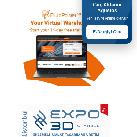
Güç Aktarım
Ağustos
Yeni sayıyı online okuyun
E-Dergiyi Oku