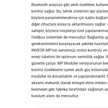
Bluetooth arayüzü gibi akıllı özellikler, kulla
kontrol sağlar. Bu, tahrik sistemini dar alanl
böylece parametrelendirme için kablo bağlan
diğer cihazlara kolayca aktarılmasını sağlar
sahiptir, böylece müşteriye özel yapılandırmal
fieldbus sistemleri de mevcuttur. Bağlantıyı ga
gereksinimlerini karşılayacak şekilde hazırlarl
INVEOR MP’nin sensörsüz motor kontrolü ve g
enerji tüketimi ile optimum verimlilik sağlar.
güvenle çalışır. MP Modüler versiyonunun benz
kontrol özelliklerini içeren akıllı güç bölümüdü
modüller ile donatılabilir ve yapılandırılabilir
aksamı mekanik olarak entegre etme imkânı d
kesmeleri gibi fabrika tarafından sağlanan seçe
kurulum alanı da mevcuttur.