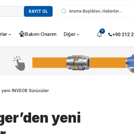
KAYIT OL
9
rler
Bakım-Onarım
Diğer
📞
+90 212 2
 yeni INVEOR Sürücüler
er’den yeni