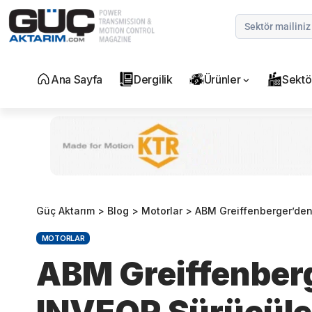
Ana Sayfa
Dergilik
Ürünler
Sektö
Güç Aktarım
>
Blog
>
Motorlar
>
ABM Greiffenberger’den
MOTORLAR
ABM Greiffenberg