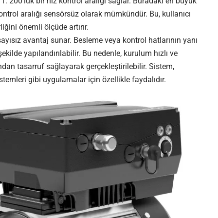
i, 1: 200’lük bir hız kontrol aralığı sağlar. Buradaki en büyük
ntrol aralığı sensörsüz olarak mümkündür. Bu, kullanıcı
iğini önemli ölçüde artırır.
sayısız avantaj sunar. Besleme veya kontrol hatlarının yanı
ekilde yapılandırılabilir. Bu nedenle, kurulum hızlı ve
dan tasarruf sağlayarak gerçekleştirilebilir. Sistem,
emleri gibi uygulamalar için özellikle faydalıdır.