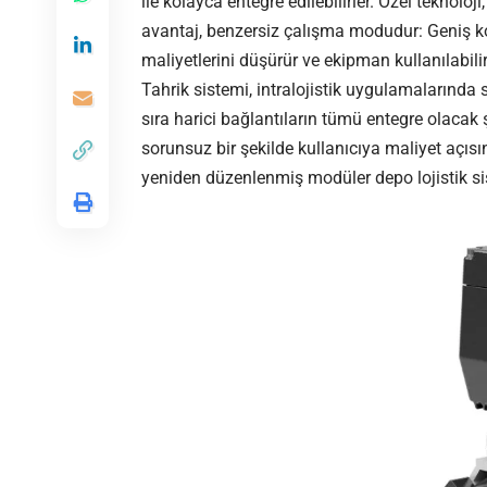
ile kolayca entegre edilebilirler. Özel teknoloj
avantaj, benzersiz çalışma modudur: Geniş ko
maliyetlerini düşürür ve ekipman kullanılabilirl
Tahrik sistemi, intralojistik uygulamalarında 
sıra harici bağlantıların tümü entegre olacak ş
sorunsuz bir şekilde kullanıcıya maliyet açısın
yeniden düzenlenmiş modüler depo lojistik sist