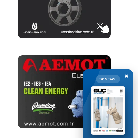
×
SON SAYI