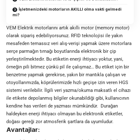
İşletmenizdeki motorların AKILLI olma vakti gelmedi
mi?
VEM Elektrik motorlarını artık akıllı motor (memory motor)
olarak sipariş edebiliyorsunuz. RFID teknolojisi ile yakın
mesafeden temassız veri alış-verişi yapmak üzere motorlara
serçe parmağın tırnağı boyutlarında elektronik bir çip
yerleştirilmektedir. Bu etiketin enerji ihtiyacı yoktur, yani,
örneğin pili bitmez çünkü pil ile çalışmaz… Bu etiket için bir
benzetme yapmak gerekirse, yakın bir mantıkla çalışan ve
otoyollarımızda, köprülerimizde hızlı geçişe izin veren HGS
sistemi verilebilir. İlgili veri yazma/okuma maksatlı el cihazı
ile etikete depolanmış bilgiler okunabildiği gibi, kullanıcının
kendine has verileri de yazması mümkündür. Durağan
haldeyken enerji ihtiyacı olmayan bu elektronik etiketler,
doğası gereği zor atmosferik şartlara da uyumludur.
Avantajlar: