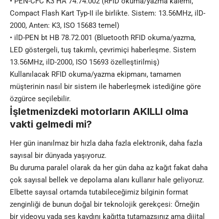
• PEN-CFC K3 HA 74.74.002 (RFID okuma/yazma kalemi,
Compact Flash Kart Typ-II ile birlikte. Sistem: 13.56MHz, ilD-
2000, Anten: K3, ISO 15683 temel)
• ilD-PEN bt HB 78.72.001 (Bluetooth RFID okuma/yazma,
LED göstergeli, tuş takımlı, çevrimiçi haberleşme. Sistem
13.56MHz, ilD-2000, ISO 15693 özelleştirilmiş)
Kullanılacak RFID okuma/yazma ekipmanı, tamamen
müşterinin nasıl bir sistem ile haberleşmek istediğine göre
özgürce seçilebilir.
İşletmenizdeki motorların AKILLI olma
vakti gelmedi mi?
Her gün inanılmaz bir hızla daha fazla elektronik, daha fazla
sayısal bir dünyada yaşıyoruz.
Bu duruma paralel olarak da her gün daha az kağıt fakat daha
çok sayısal bellek ve depolama alanı kullanır hale geliyoruz.
Elbette sayısal ortamda tutabileceğimiz bilginin format
zenginliği de bunun doğal bir teknolojik gerekçesi: Örneğin
bir videoyu yada ses kaydını kağıtta tutamazsınız ama dijital