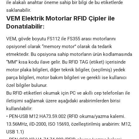
ile alakalı anahtar öneme sahip bir bilgi de bu etiketlerde
saklanabilir.
VEM Elektrik Motorlar RFID Çipler ile
Donatılabilir:
VEM, gövde boyutu FS112 ile FS355 arası motorlarını
opsiyonel olarak “memory motor” olarak da tedarik
etmektedir. Bu opsiyona sahip motorların ürün kodlamasında
“MM” kısa kodu ilave gelir. Bu RFID TAG (etiket) içerisinde
motor plaka bilgileri, diğer teknik bilgiler, (seçilmiş) yedek
parça bilgileri, motor bakım bilgileri ve gerekli ise kullanıcı
özel bilgiler bulunur.
Bu RFID etiketleri okumak için PC ve akıllı cep telefonları ile
iletişimi sağlamak üzere aşağıdaki arabirimlerden birisi
kullanılabilir:
• PEN-USB M12 HA73.59.002 (RFID okuma/yazma kalemi.
13.56MHz, ilD-2000, ISO 15693, özelleştirilmiş arabirim: M12,
USB 1.1)