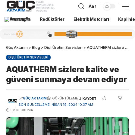
Aa
Anasayfa
Redüktörler
Elektrik Motorları
Kaplinle
Güç Aktarım
>
Blog
>
Dişli Üretim Servisleri
>
AQUATHERM sizlere kalite ve güveni sunmaya devam ediyor
DIŞLI ÜRETIM SERVISLERI
AQUATHERM sizlere kalite ve
güveni sunmaya devam ediyor
BY
GÜÇ AKTARIM
1 GÖRÜNTÜLEME
SON GÜNCELLEME: NISAN 19, 2024 10:37 AM
3 MIN. OKUMA