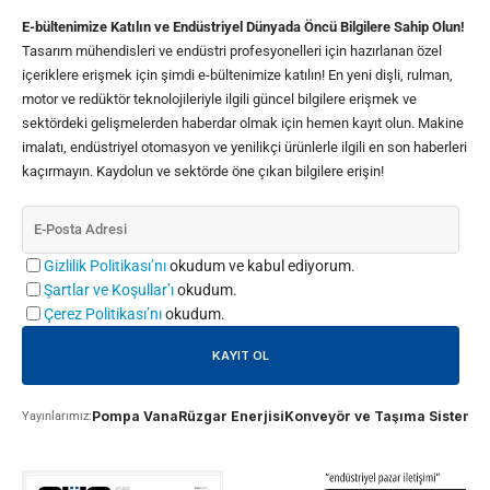
E-bültenimize Katılın ve Endüstriyel Dünyada Öncü Bilgilere Sahip Olun!
Tasarım mühendisleri ve endüstri profesyonelleri için hazırlanan özel
içeriklere erişmek için şimdi e-bültenimize katılın! En yeni dişli, rulman,
motor ve redüktör teknolojileriyle ilgili güncel bilgilere erişmek ve
sektördeki gelişmelerden haberdar olmak için hemen kayıt olun. Makine
imalatı, endüstriyel otomasyon ve yenilikçi ürünlerle ilgili en son haberleri
kaçırmayın. Kaydolun ve sektörde öne çıkan bilgilere erişin!
Gizlilik Politikası’nı
okudum ve kabul ediyorum.
Şartlar ve Koşullar’ı
okudum.
Çerez Politikası’nı
okudum.
Pompa Vana
Rüzgar Enerjisi
Konveyör ve Taşıma Sistemle
Yayınlarımız: