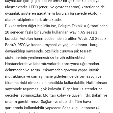
kaynaktan çıktığı gibi saf ve temiz bir şekilde kullanıcıya
ulaşmaktadır. LEED (enerji ve çevre tasarımı) kriterlerine de
uygunluk gösteren aquatherm boruları bu sayede ekolojik
olarak rakiplerine fark atmaktadır.
Dikkat çeken diğer bir ürün ise, Gelişim Teknik A.Ş tarafından
20 seneden fazla bir süredir kullanılan Wavin AS sessiz
borudur. Astolan hammaddesinden üretilen Wavin AS Sessiz
Boru®, 95°C’ye kadar kimyasal ve yağ atıklarına karşı
dayanıklılığı sayesinde, özellikle çürüyen pik tesisat
sistemlerinin yenilenmesinde tercih edilmektedir.
Hastanelerde ve laboratuvarlarda korozyona uğramadan,
delinmeden ve sorun çıkarmadan görevini yapar. Büyük
mutfaklarda ve çamaşırhane giderlerinde deformasyon ve
tıkanma riski olmaksızın rahatlıkla kullanılabilir. Hafif olması
sayesinde taşınması çok kolaydır. Diğer boru sistemlerine
geçişleri sorunsuzdur. Montajı kolay ve güvenilirdir. Bakım ve
onarım gerektirmez. Sağlam ve stabildir. Tüm hava
şartlarında kullanılabilir yapıdadır. Sessizliği ile tanınır (4