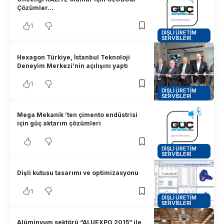
Çözümler…
1
DIŞLI ÜRETIM
SERVISLERI
Hexagon Türkiye, İstanbul Teknoloji
Deneyim Merkezi’nin açılışını yaptı
1
DIŞLI ÜRETIM
SERVISLERI
Mega Mekanik ’ten çimento endüstrisi
için güç aktarım çözümleri
DIŞLI ÜRETIM
SERVISLERI
Dişli kutusu tasarımı ve optimizasyonu
1
DIŞLI ÜRETIM
SERVISLERI
Alüminyum sektörü “ALUEXPO 2015” ile