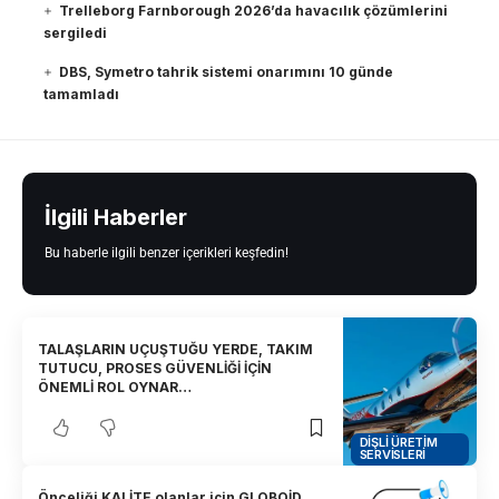
Trelleborg Farnborough 2026’da havacılık çözümlerini
sergiledi
DBS, Symetro tahrik sistemi onarımını 10 günde
tamamladı
İlgili Haberler
Bu haberle ilgili benzer içerikleri keşfedin!
TALAŞLARIN UÇUŞTUĞU YERDE, TAKIM
TUTUCU, PROSES GÜVENLİĞİ İÇİN
ÖNEMLİ ROL OYNAR…
DIŞLI ÜRETIM
SERVISLERI
Önceliği KALİTE olanlar için GLOBOİD