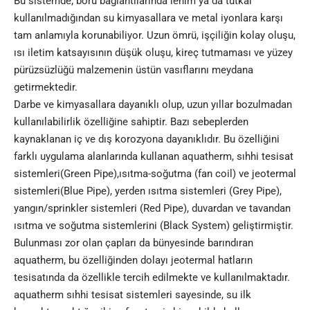
Bu sistemde; boru bağlantılarında lehim ya da tutkal
kullanılmadığından su kimyasallara ve metal iyonlara karşı
tam anlamıyla korunabiliyor. Uzun ömrü, işçiliğin kolay oluşu,
ısı iletim katsayısının düşük oluşu, kireç tutmaması ve yüzey
pürüzsüzlüğü malzemenin üstün vasıflarını meydana
getirmektedir.
Darbe ve kimyasallara dayanıklı olup, uzun yıllar bozulmadan
kullanılabilirlik özelliğine sahiptir. Bazı sebeplerden
kaynaklanan iç ve dış korozyona dayanıklıdır. Bu özelliğini
farklı uygulama alanlarında kullanan aquatherm, sıhhi tesisat
sistemleri(Green Pipe),ısıtma-soğutma (fan coil) ve jeotermal
sistemleri(Blue Pipe), yerden ısıtma sistemleri (Grey Pipe),
yangın/sprinkler sistemleri (Red Pipe), duvardan ve tavandan
ısıtma ve soğutma sistemlerini (Black System) geliştirmiştir.
Bulunması zor olan çapları da bünyesinde barındıran
aquatherm, bu özelliğinden dolayı jeotermal hatların
tesisatında da özellikle tercih edilmekte ve kullanılmaktadır.
aquatherm sıhhi tesisat sistemleri sayesinde, su ilk