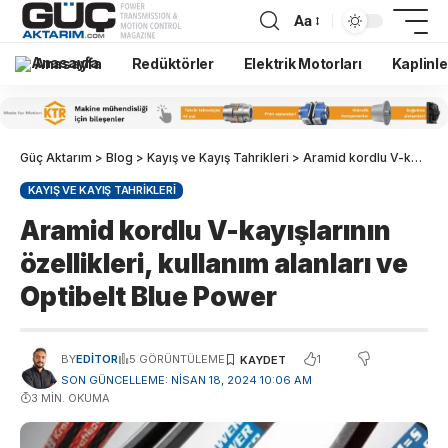
Aa
Anasayfa
Redüktörler
Elektrik Motorları
Kaplinle
Güç Aktarım
>
Blog
>
Kayış ve Kayış Tahrikleri
>
Aramid kordlu V-kayışlarının özellikleri, kullanım alanları ve Optibelt Blue Power
KAYIŞ VE KAYIŞ TAHRIKLERI
Aramid kordlu V-kayışlarının
özellikleri, kullanım alanları ve
Optibelt Blue Power
1
BY
EDITOR
5 GÖRÜNTÜLEME
SON GÜNCELLEME: NISAN 18, 2024 10:06 AM
3 MIN. OKUMA