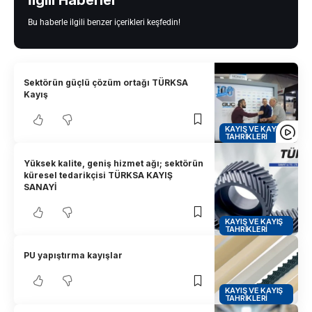
Bu haberle ilgili benzer içerikleri keşfedin!
Sektörün güçlü çözüm ortağı TÜRKSA
Kayış
KAYIŞ VE KAYIŞ
TAHRIKLERI
Yüksek kalite, geniş hizmet ağı; sektörün
küresel tedarikçisi TÜRKSA KAYIŞ
SANAYİ
KAYIŞ VE KAYIŞ
TAHRIKLERI
PU yapıştırma kayışlar
KAYIŞ VE KAYIŞ
TAHRIKLERI