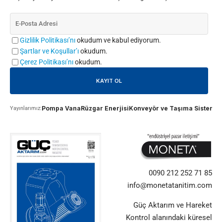
Gizlilik Politikası’nı
okudum ve kabul ediyorum.
Şartlar ve Koşullar’ı
okudum.
Çerez Politikası’nı
okudum.
Pompa Vana
Rüzgar Enerjisi
Konveyör ve Taşıma Sistemle
Yayınlarımız:
0090 212 252 71 85
info@monetatanitim.com
Güç Aktarım ve Hareket
Kontrol alanındaki küresel