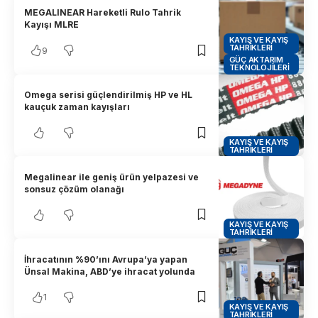
MEGALINEAR Hareketli Rulo Tahrik
Kayışı MLRE
KAYIŞ VE KAYIŞ
TAHRIKLERI
9
GÜÇ AKTARIM
TEKNOLOJILERI
Omega serisi güçlendirilmiş HP ve HL
kauçuk zaman kayışları
KAYIŞ VE KAYIŞ
TAHRIKLERI
Megalinear ile geniş ürün yelpazesi ve
sonsuz çözüm olanağı
KAYIŞ VE KAYIŞ
TAHRIKLERI
İhracatının %90’ını Avrupa’ya yapan
Ünsal Makina, ABD’ye ihracat yolunda
1
KAYIŞ VE KAYIŞ
TAHRIKLERI