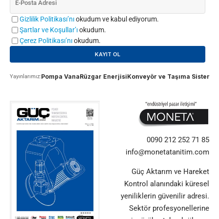
Gizlilik Politikası’nı
okudum ve kabul ediyorum.
Şartlar ve Koşullar’ı
okudum.
Çerez Politikası’nı
okudum.
Pompa Vana
Rüzgar Enerjisi
Konveyör ve Taşıma Sistemle
Yayınlarımız:
0090 212 252 71 85
info@monetatanitim.com
Güç Aktarım ve Hareket
Kontrol alanındaki küresel
yeniliklerin güvenilir adresi.
Sektör profesyonellerine