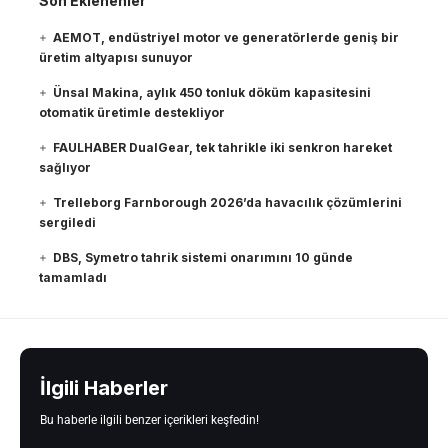
Son Eklenenler
AEMOT, endüstriyel motor ve generatörlerde geniş bir
üretim altyapısı sunuyor
Ünsal Makina, aylık 450 tonluk döküm kapasitesini
otomatik üretimle destekliyor
FAULHABER DualGear, tek tahrikle iki senkron hareket
sağlıyor
Trelleborg Farnborough 2026’da havacılık çözümlerini
sergiledi
DBS, Symetro tahrik sistemi onarımını 10 günde
tamamladı
İlgili Haberler
Bu haberle ilgili benzer içerikleri keşfedin!