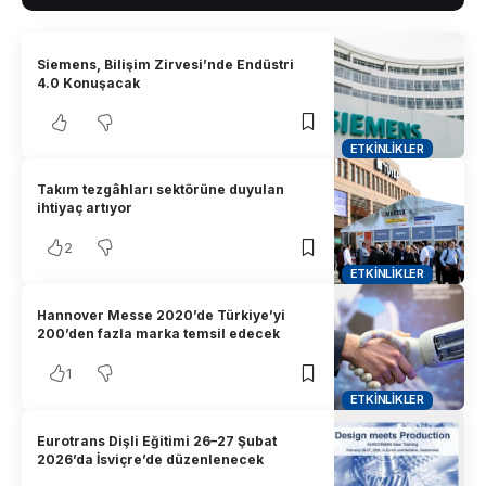
Siemens, Bilişim Zirvesi’nde Endüstri
4.0 Konuşacak
ETKINLIKLER
Takım tezgâhları sektörüne duyulan
ihtiyaç artıyor
2
ETKINLIKLER
Hannover Messe 2020’de Türkiye’yi
200’den fazla marka temsil edecek
1
ETKINLIKLER
Eurotrans Dişli Eğitimi 26–27 Şubat
2026’da İsviçre’de düzenlenecek