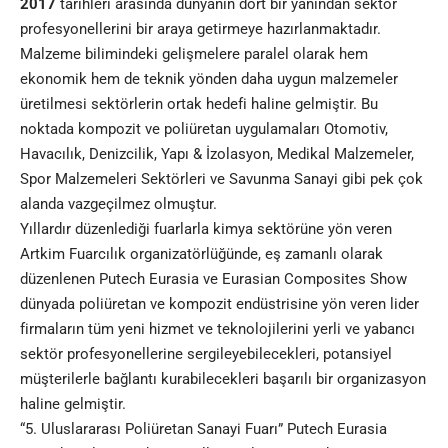
2017
tarihleri arasında dünyanın dört bir yanından sektör
profesyonellerini bir araya getirmeye hazırlanmaktadır.
Malzeme bilimindeki gelişmelere paralel olarak hem
ekonomik hem de teknik yönden daha uygun malzemeler
üretilmesi sektörlerin ortak hedefi haline gelmiştir. Bu
noktada kompozit ve poliüretan uygulamaları Otomotiv,
Havacılık, Denizcilik, Yapı & İzolasyon, Medikal Malzemeler,
Spor Malzemeleri Sektörleri ve Savunma Sanayi gibi pek çok
alanda vazgeçilmez olmuştur.
Yıllardır düzenlediği fuarlarla kimya sektörüne yön veren
Artkim Fuarcılık organizatörlüğünde, eş zamanlı olarak
düzenlenen Putech Eurasia ve Eurasian Composites Show
dünyada poliüretan ve kompozit endüstrisine yön veren lider
firmaların tüm yeni hizmet ve teknolojilerini yerli ve yabancı
sektör profesyonellerine sergileyebilecekleri, potansiyel
müşterilerle bağlantı kurabilecekleri başarılı bir organizasyon
haline gelmiştir.
“5. Uluslararası Poliüretan Sanayi Fuarı” Putech Eurasia