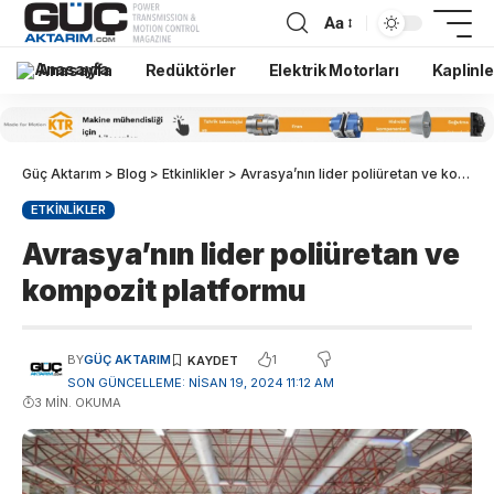
Aa
Anasayfa
Redüktörler
Elektrik Motorları
Kaplinle
Güç Aktarım
>
Blog
>
Etkinlikler
>
Avrasya’nın lider poliüretan ve kompozit platformu
ETKINLIKLER
Avrasya’nın lider poliüretan ve
kompozit platformu
1
BY
GÜÇ AKTARIM
SON GÜNCELLEME: NISAN 19, 2024 11:12 AM
3 MIN. OKUMA