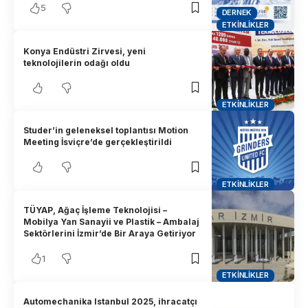
5
DERNEK
ETKINLIKLER
Konya Endüstri Zirvesi, yeni
teknolojilerin odağı oldu
ETKINLIKLER
Studer’in geleneksel toplantısı Motion
Meeting İsviçre’de gerçekleştirildi
ETKINLIKLER
TÜYAP, Ağaç İşleme Teknolojisi –
Mobilya Yan Sanayii ve Plastik – Ambalaj
Sektörlerini İzmir’de Bir Araya Getiriyor
1
ETKINLIKLER
Automechanika Istanbul 2025, ihracatçı