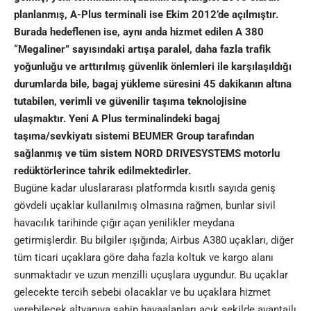
planlanmış, A-Plus terminali ise Ekim 2012’de açılmıştır.
Burada hedeflenen ise, aynı anda hizmet edilen A 380
“Megaliner” sayısındaki artışa paralel, daha fazla trafik
yoğunluğu ve arttırılmış güvenlik önlemleri ile karşılaşıldığı
durumlarda bile, bagaj yükleme süresini 45 dakikanın altına
tutabilen, verimli ve güvenilir taşıma teknolojisine
ulaşmaktır. Yeni A Plus terminalindeki bagaj
taşıma/sevkiyatı sistemi BEUMER Group tarafından
sağlanmış ve tüm sistem NORD DRIVESYSTEMS motorlu
redüktörlerince tahrik edilmektedirler.
Bugüne kadar uluslararası platformda kısıtlı sayıda geniş
gövdeli uçaklar kullanılmış olmasına rağmen, bunlar sivil
havacılık tarihinde çığır açan yenilikler meydana
getirmişlerdir. Bu bilgiler ışığında; Airbus A380 uçakları, diğer
tüm ticari uçaklara göre daha fazla koltuk ve kargo alanı
sunmaktadır ve uzun menzilli uçuşlara uygundur. Bu uçaklar
gelecekte tercih sebebi olacaklar ve bu uçaklara hizmet
verebilecek altyapıya sahip havaalanları açık şekilde avantajlı