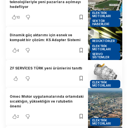
teknolojileriyle yeni pazarlara açılmayı
hedefliyor
ELEKTRIK
MOTORLARI
10
SEKTÖR
HABERLERI
Dinamik güç aktarımı için esnek ve
kompakt bir çözüm: KS Adapter Sistemi
REDÜKTÖRLER
ELEKTRIK
MOTORLARI
4
SERVO
SISTEMLER
ZF SERVİCES TÜRK yeni ürünlerini tanıttı
ELEKTRIK
MOTORLARI
Omec Motor uygulamalarında ortamdaki
sıcaklığın, yüksekliğin ve rutubetin
önemi
2
ELEKTRIK
MOTORLARI