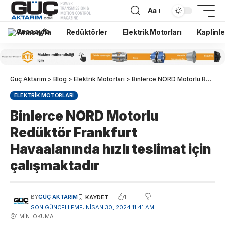
Aa
Anasayfa
Redüktörler
Elektrik Motorları
Kaplinle
Güç Aktarım
>
Blog
>
Elektrik Motorları
>
Binlerce NORD Motorlu Redüktör Frankfurt Havaalanında hızlı teslimat için çalışmaktadır
ELEKTRIK MOTORLARI
Binlerce NORD Motorlu
Redüktör Frankfurt
Havaalanında hızlı teslimat için
çalışmaktadır
1
BY
GÜÇ AKTARIM
SON GÜNCELLEME: NISAN 30, 2024 11:41 AM
1 MIN. OKUMA