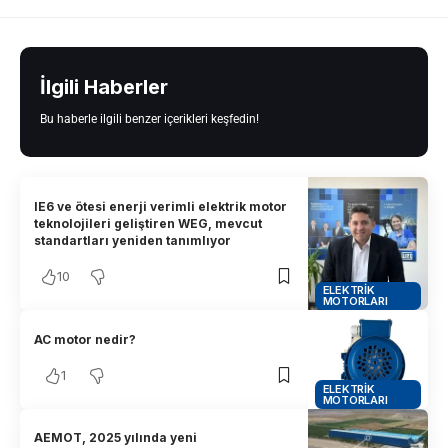
İlgili Haberler
Bu haberle ilgili benzer içerikleri keşfedin!
IE6 ve ötesi enerji verimli elektrik motor
teknolojileri geliştiren WEG, mevcut
standartları yeniden tanımlıyor
10
ELEKTRIK
MOTORLARI
AC motor nedir?
1
ELEKTRIK
MOTORLARI
AEMOT, 2025 yılında yeni