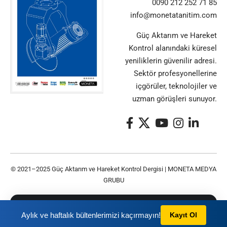
0090 212 252 71 85
info@monetatanitim.com
Güç Aktarım ve Hareket
Kontrol alanındaki küresel
yeniliklerin güvenilir adresi.
Sektör profesyonellerine
içgörüler, teknolojiler ve
uzman görüşleri sunuyor.
© 2021–2025 Güç Aktarım ve Hareket Kontrol Dergisi |
MONETA MEDYA
GRUBU
Bu siteyi kullanarak
Gizlilik Politikası
ve
Kullanım
TAMAM
Aylık ve haftalık bültenlerimizi kaçırmayın!
Kayıt Ol
Şartları
nı kabul etmiş olursunuz.