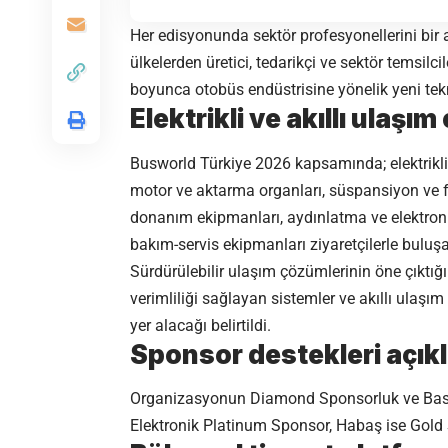
Her edisyonunda sektör profesyonellerini bir ar
ülkelerden üretici, tedarikçi ve sektör temsil
boyunca otobüs endüstrisine yönelik yeni teknol
Elektrikli ve akıllı ulaş
Busworld Türkiye 2026
kapsamında; elektrikli,
motor ve aktarma organları, süspansiyon ve fr
donanım ekipmanları, aydınlatma ve elektronik 
bakım-servis ekipmanları ziyaretçilerle buluş
Sürdürülebilir ulaşım çözümlerinin öne çıktığı s
verimliliği sağlayan sistemler ve akıllı ulaşı
yer alacağı belirtildi.
Sponsor destekleri açık
Organizasyonun Diamond Sponsorluk ve Bas
Elektronik
Platinum Sponsor,
Habaş
ise Gold 