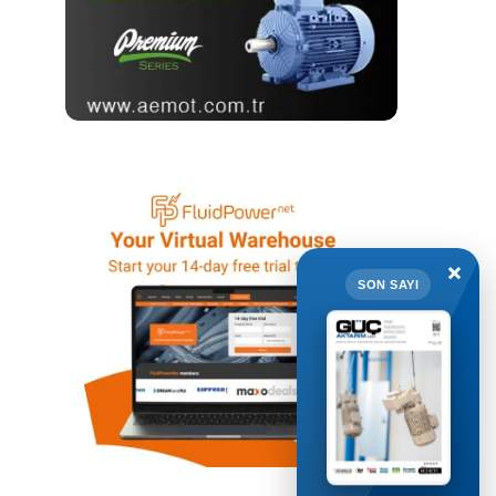
×
SON SAYI