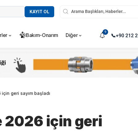
KAYIT OL
9
rler
Bakım-Onarım
Diğer
📞
+90 212 2
için geri sayım başladı
 2026 için geri