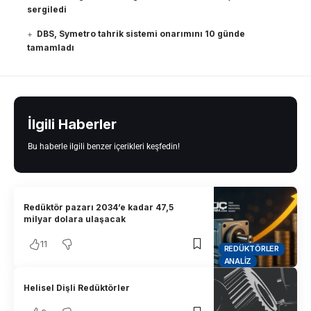
sergiledi
DBS, Symetro tahrik sistemi onarımını 10 günde
tamamladı
İlgili Haberler
Bu haberle ilgili benzer içerikleri keşfedin!
Redüktör pazarı 2034’e kadar 47,5
milyar dolara ulaşacak
11
REDÜKTÖRLER
ANALIZ
Helisel Dişli Redüktörler