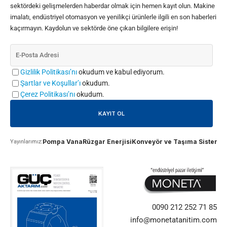
sektördeki gelişmelerden haberdar olmak için hemen kayıt olun. Makine
imalatı, endüstriyel otomasyon ve yenilikçi ürünlerle ilgili en son haberleri
kaçırmayın. Kaydolun ve sektörde öne çıkan bilgilere erişin!
Gizlilik Politikası’nı
okudum ve kabul ediyorum.
Şartlar ve Koşullar’ı
okudum.
Çerez Politikası’nı
okudum.
Pompa Vana
Rüzgar Enerjisi
Konveyör ve Taşıma Sistemle
Yayınlarımız:
0090 212 252 71 85
info@monetatanitim.com