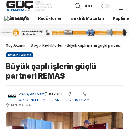
Aa
Anasayfa
Redüktörler
Elektrik Motorları
Kaplinle
Güç Aktarım
>
Blog
>
Redüktörler
>
Büyük çaplı işlerin güçlü partneri REMAS
REDÜKTÖRLER
Büyük çaplı işlerin güçlü
partneri REMAS
BY
GÜÇ AKTARIM
SON GÜNCELLEME: NISAN 19, 2024 10:22 AM
1 MIN. OKUMA