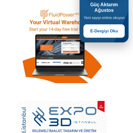
Güç Aktarım
Ağustos
Yeni sayıyı online okuyun
E-Dergiyi Oku