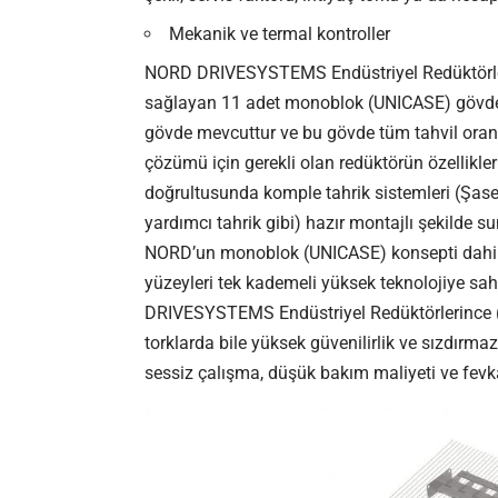
Mekanik ve termal kontroller
NORD DRIVESYSTEMS Endüstriyel Redüktörleri
sağlayan 11 adet monoblok (UNICASE) gövdeye 
gövde mevcuttur ve bu gövde tüm tahvil oran
çözümü için gerekli olan redüktörün özellikleri,
doğrultusunda komple tahrik sistemleri (Şase ü
yardımcı tahrik gibi) hazır montajlı şekilde s
NORD’un monoblok (UNICASE) konsepti dahilin
yüzeyleri tek kademeli yüksek teknolojiye s
DRIVESYSTEMS Endüstriyel Redüktörlerince (
torklarda bile yüksek güvenilirlik ve sızdırma
sessiz çalışma, düşük bakım maliyeti ve fe