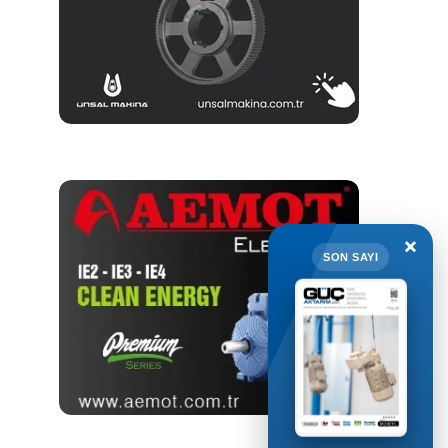
×
SON SAYI