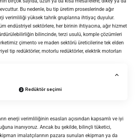
n birçok sayıda, uzun ya da kısa mesafelere, dikey ya da
evcuttur. Bu nedenle, bu tip üretim proseslerinde ağır
ji verimliliği yüksek tahrik gruplarına ihtiyaç duyulur.
endüstriyel sektörlere, her birinin ihtiyacına, ağır hizmet
ürdürülebilirliğin bilincinde, terzi usulü, komple çözümleri
irketimiz çimento ve maden sektörü üreticilerine tek elden
yel tip redüktörler, motorlu redüktörler,
elektrik motorları
Redüktör seçimi
 enerji verimliliğinin esasları açısından kapsamlı ve iyi
uğuna inanıyoruz. Ancak bu şekilde, bilinçli tüketici,
a ekipman imalatçılarının pazara sunulan ekipman ya da