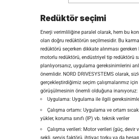
Redüktör seçimi
Enerji verimliliğine paralel olarak, hem bu ko
olan doğru redüktörün seçilmesidir. Bu karmaşı
redüktörü seçerken dikkate alınması gereken 
motorlu redüktörü, endüstriyel tip redüktörü 
planlıyorsanız, uygulama gereksinimlerini a
önemlidir. NORD DRIVESYSTEMS olarak, sizler
gerçekleştirdiğimiz seçim çalışmalarımız için
görüşülmesinin önemli olduğuna inanıyoruz:
Uygulama: Uygulama ile ilgili gereksinimle
Çalışma ortamı: Uygulama ve ortam sıcakl
yükler, koruma sınıfı (IP) vb. teknik veriler
Çalışma verileri: Motor verileri (güç, devir v
şekli, servis faktörü, ihtiyaç torku ya da hesa