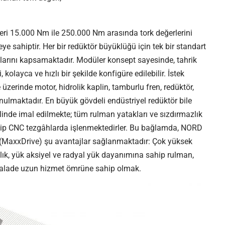
 15.000 Nm ile 250.000 Nm arasında tork değerlerini
sahiptir. Her bir redüktör büyüklüğü için tek bir standart
larını kapsamaktadır. Modüler konsept sayesinde, tahrik
 kolayca ve hızlı bir şekilde konfigüre edilebilir. İstek
zerinde motor, hidrolik kaplin, tamburlu fren, redüktör,
unulmaktadır. En büyük gövdeli endüstriyel redüktör bile
de imal edilmekte; tüm rulman yatakları ve sızdırmazlık
ahip CNC tezgâhlarda işlenmektedirler. Bu bağlamda, NORD
MaxxDrive) şu avantajlar sağlanmaktadır: Çok yüksek
zlık, yük aksiyel ve radyal yük dayanımına sahip rulman,
vkalade uzun hizmet ömrüne sahip olmak.