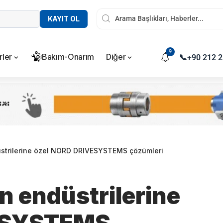
KAYIT OL
9
rler
Bakım-Onarım
Diğer
📞
+90 212 2
strilerine özel NORD DRIVESYSTEMS çözümleri
 endüstrilerine