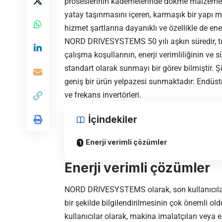
proseslerinin kademelerinde dökme malzemeni
yatay taşınmasını içeren, karmaşık bir yapı m
hizmet şartlarına dayanıklı ve özellikle de ener
NORD DRIVESYSTEMS 50 yılı aşkın süredir, tüm 
çalışma koşullarının, enerji verimliliğinin ve s
standart olarak sunmayı bir görev bilmiştir. Ş
geniş bir ürün yelpazesi sunmaktadır: Endüstri
ve frekans invertörleri.
İçindekiler
Enerji verimli çözümler
Enerji verimli çözümler
NORD DRIVESYSTEMS olarak, son kullanıcıların
bir şekilde bilgilendirilmesinin çok önemli old
kullanıcılar olarak, makina imalatçıları vey