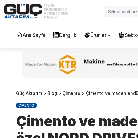
Ana Sayfa
Dergilik
Ürünler
Sektö
Güç Aktarım
>
Blog
>
Çimento
>
Çimento ve maden endü
ÇIMENTO
Çimento ve maden