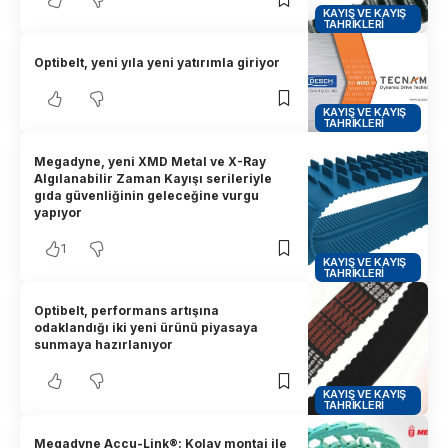
KAYIŞ VE KAYIŞ
TAHRIKLERI
Optibelt, yeni yıla yeni yatırımla giriyor
KAYIŞ VE KAYIŞ
TAHRIKLERI
Megadyne, yeni XMD Metal ve X-Ray
Algılanabilir Zaman Kayışı serileriyle
gıda güvenliğinin geleceğine vurgu
yapıyor
1
KAYIŞ VE KAYIŞ
TAHRIKLERI
Optibelt, performans artışına
odaklandığı iki yeni ürünü piyasaya
sunmaya hazırlanıyor
KAYIŞ VE KAYIŞ
TAHRIKLERI
Megadyne Accu-Link®: Kolay montaj ile