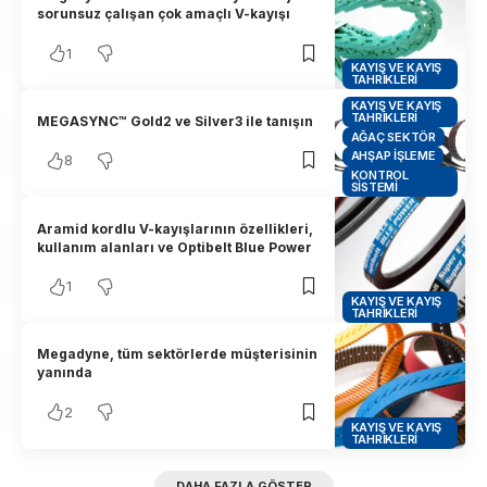
sorunsuz çalışan çok amaçlı V-kayışı
1
KAYIŞ VE KAYIŞ
TAHRIKLERI
KAYIŞ VE KAYIŞ
TAHRIKLERI
MEGASYNC™ Gold2 ve Silver3 ile tanışın
AĞAÇ SEKTÖR
AHŞAP İŞLEME
8
KONTROL
SISTEMI
Aramid kordlu V-kayışlarının özellikleri,
kullanım alanları ve Optibelt Blue Power
1
KAYIŞ VE KAYIŞ
TAHRIKLERI
Megadyne, tüm sektörlerde müşterisinin
yanında
2
KAYIŞ VE KAYIŞ
TAHRIKLERI
DAHA FAZLA GÖSTER