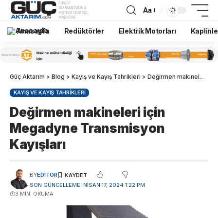
Aa
Anasayfa
Redüktörler
Elektrik Motorları
Kaplinle
Güç Aktarım
>
Blog
>
Kayış ve Kayış Tahrikleri
>
Değirmen makineleri için Megadyne Transmisyon Kayışları
KAYIŞ VE KAYIŞ TAHRIKLERI
Değirmen makineleri için
Megadyne Transmisyon
Kayışları
BY
EDITOR
SON GÜNCELLEME: NISAN 17, 2024 1:22 PM
3 MIN. OKUMA