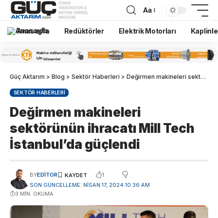
Aa
Anasayfa
Redüktörler
Elektrik Motorları
Kaplinle
Güç Aktarım
>
Blog
>
Sektör Haberleri
>
Değirmen makineleri sektörünün ihracatı Mill Tech İstanbul’da güçlendi
SEKTÖR HABERLERI
Değirmen makineleri
sektörünün ihracatı Mill Tech
İstanbul’da güçlendi
1
BY
EDITOR
SON GÜNCELLEME: NISAN 17, 2024 10:36 AM
3 MIN. OKUMA