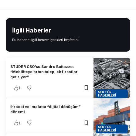
İlgili Haberler
Bu haberle ilgili benzer içerikleri keşfedin!
STUDER CSO’su Sandro Bottazzo:
“Mobiliteye artan talep, ek fırsatlar
getiriyor”
1
SEKTÖR
HABERLERI
İhracat ve imalatta “dijital dönüşüm”
dönemi
1
SEKTÖR
HABERLERI