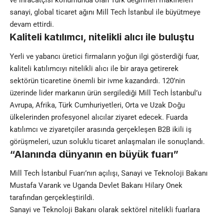
ve ihracatçısı konumunda olan Türk değirmen makineleri
sanayi, global ticaret ağını Mill Tech İstanbul ile büyütmeye
devam ettirdi.
Kaliteli katılımcı, nitelikli alıcı ile buluştu
Yerli ve yabancı üretici firmaların yoğun ilgi gösterdiği fuar,
kaliteli katılımcıyı nitelikli alıcı ile bir araya getirerek
sektörün ticaretine önemli bir ivme kazandırdı. 120’nin
üzerinde lider markanın ürün sergilediği Mill Tech İstanbul’u
Avrupa, Afrika, Türk Cumhuriyetleri, Orta ve Uzak Doğu
ülkelerinden profesyonel alıcılar ziyaret edecek. Fuarda
katılımcı ve ziyaretçiler arasında gerçekleşen B2B ikili iş
görüşmeleri, uzun soluklu ticaret anlaşmaları ile sonuçlandı.
“Alanında dünyanın en büyük fuarı”
Mill Tech İstanbul Fuarı’nın açılışı, Sanayi ve Teknoloji Bakanı
Mustafa Varank ve Uganda Devlet Bakanı Hilary Onek
tarafından gerçekleştirildi.
Sanayi ve Teknoloji Bakanı olarak sektörel nitelikli fuarlara