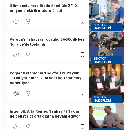
İklim dostu mobilitede öncülük: ZF, 2
milyon elektrik motoru üretti
1
SEKTÖR
HABERLERI
Avrupa’nın havacılık grubu EAQG, ilk kez
Türkiye’de toplandı
1
SEKTÖR
HABERLERI
Bağlantı elemanları sektörü 2021 yılını
1.3 milyar dolarlık ihracat ile kapatmayı
hedefliyor
2
SEKTÖR
HABERLERI
Interroll, Alfa Romeo Sauber F1 Takımı
ile geliştirici ortaklığına devam ediyor
1