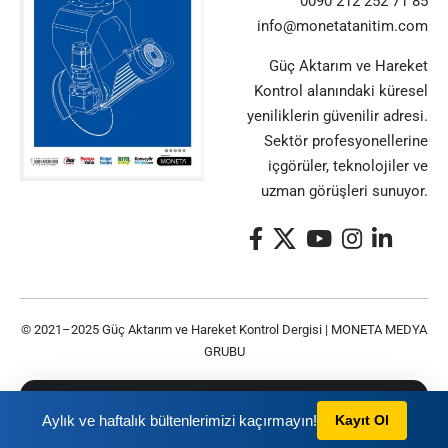
0090 212 252 71 85
info@monetatanitim.com
Güç Aktarım ve Hareket
Kontrol alanındaki küresel
yeniliklerin güvenilir adresi.
Sektör profesyonellerine
içgörüler, teknolojiler ve
uzman görüşleri sunuyor.
© 2021–2025 Güç Aktarım ve Hareket Kontrol Dergisi |
MONETA MEDYA
GRUBU
Bu siteyi kullanarak
Gizlilik Politikası
ve
Kullanım
TAMAM
Aylık ve haftalık bültenlerimizi kaçırmayın!
Kayıt Ol
Şartları
nı kabul etmiş olursunuz.