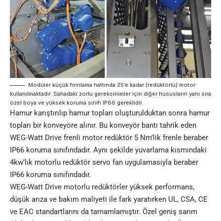
Modüler küçük fırınlama hattında 25’e kadar (redüktörlü) motor
kullanılmaktadır. Sahadaki zorlu gereksinimler için diğer hususların yanı sıra
özel boya ve yüksek koruma sınıfı IP66 gereklidir.
Hamur karıştırılıp hamur topları oluşturulduktan sonra hamur
topları bir konveyöre alınır. Bu konveyör bantı tahrik eden
WEG-Watt Drive frenli motor
redüktör
5 Nm’lik frenle beraber
IP66 koruma sınıfındadır. Aynı şekilde yuvarlama kısmındaki
4kw’lık motorlu redüktör servo fan uygulamasıyla beraber
IP66 koruma sınıfındadır.
WEG-Watt Drive motorlu redüktörler yüksek performans,
düşük arıza ve bakım maliyeti ile fark yaratırken UL, CSA, CE
ve EAC standartlarını da tamamlamıştır. Özel geniş sarım