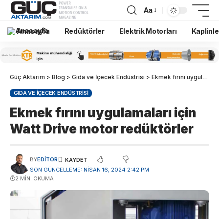
Aa
Anasayfa
Redüktörler
Elektrik Motorları
Kaplinle
Güç Aktarım
>
Blog
>
Gıda ve İçecek Endüstrisi
>
Ekmek fırını uygulamaları için Watt Drive motor redüktörler
GIDA VE İÇECEK ENDÜSTRISI
Ekmek fırını uygulamaları için
Watt Drive motor redüktörler
BY
EDITOR
SON GÜNCELLEME: NISAN 16, 2024 2:42 PM
2 MIN. OKUMA