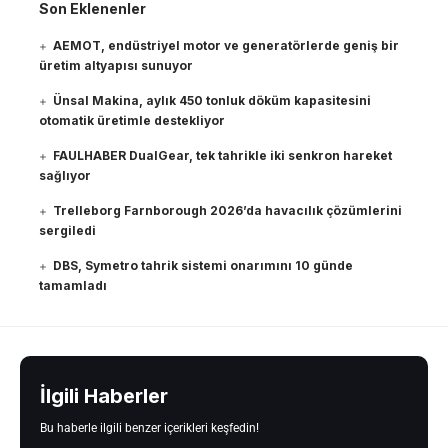
Son Eklenenler
AEMOT, endüstriyel motor ve generatörlerde geniş bir
üretim altyapısı sunuyor
Ünsal Makina, aylık 450 tonluk döküm kapasitesini
otomatik üretimle destekliyor
FAULHABER DualGear, tek tahrikle iki senkron hareket
sağlıyor
Trelleborg Farnborough 2026’da havacılık çözümlerini
sergiledi
DBS, Symetro tahrik sistemi onarımını 10 günde
tamamladı
İlgili Haberler
Bu haberle ilgili benzer içerikleri keşfedin!