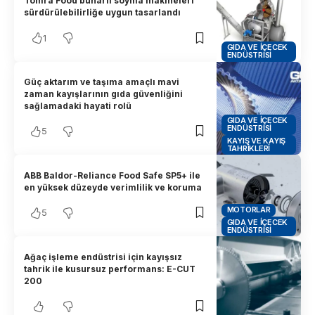
Tomra Food buharlı soyma makineleri
sürdürülebilirliğe uygun tasarlandı
1
GIDA VE İÇECEK
ENDÜSTRISI
Güç aktarım ve taşıma amaçlı mavi
zaman kayışlarının gıda güvenliğini
sağlamadaki hayati rolü
GIDA VE İÇECEK
ENDÜSTRISI
5
KAYIŞ VE KAYIŞ
TAHRIKLERI
ABB Baldor-Reliance Food Safe SP5+ ile
en yüksek düzeyde verimlilik ve koruma
MOTORLAR
5
GIDA VE İÇECEK
ENDÜSTRISI
Ağaç işleme endüstrisi için kayışsız
tahrik ile kusursuz performans: E-CUT
200