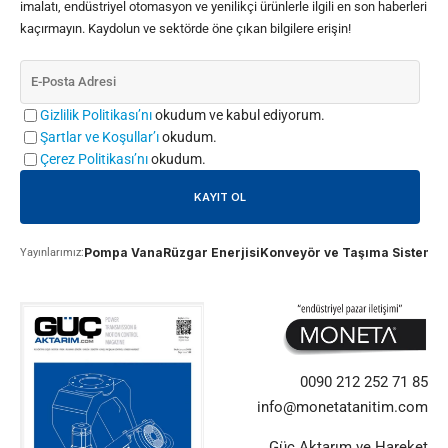
imalatı, endüstriyel otomasyon ve yenilikçi ürünlerle ilgili en son haberleri
kaçırmayın. Kaydolun ve sektörde öne çıkan bilgilere erişin!
Gizlilik Politikası’nı
okudum ve kabul ediyorum.
Şartlar ve Koşullar’ı
okudum.
Çerez Politikası’nı
okudum.
Pompa Vana
Rüzgar Enerjisi
Konveyör ve Taşıma Sistemle
Yayınlarımız:
0090 212 252 71 85
info@monetatanitim.com
Güç Aktarım ve Hareket