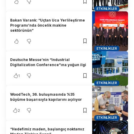
ETKINLIKLER
Bakan Varank: “Uçtan Uca Yerlileştirme
Programı’nda öncelik makine
sektörünün”
ETKINLIKLER
Deutsche Messe’nin “Industrial
Digitalization Conference”ına yoğun ilgi
1
ETKINLIKLER
WoodTech, 36. buluşmasında %35
büyüme başarısıyla kapılarını açılıyor
2
ETKINLIKLER
“Hedefimiz maden, başlangıç noktamız