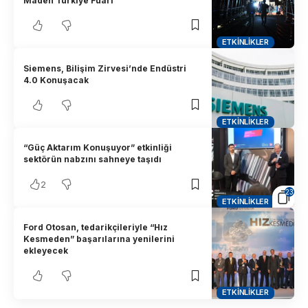
Maden Türkiye Fuarı”
ETKINLIKLER
Siemens, Bilişim Zirvesi’nde Endüstri
4.0 Konuşacak
ETKINLIKLER
“Güç Aktarım Konuşuyor” etkinliği
sektörün nabzını sahneye taşıdı
2
23
ETKINLIKLER
Ford Otosan, tedarikçileriyle “Hız
Kesmeden” başarılarına yenilerini
ekleyecek
ETKINLIKLER