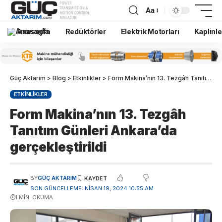
Aa
Anasayfa
Redüktörler
Elektrik Motorları
Kaplinle
Güç Aktarım
>
Blog
>
Etkinlikler
>
Form Makina’nın 13. Tezgâh Tanıtım Günleri Ankara’da gerçekleştirildi
ETKINLIKLER
Form Makina’nın 13. Tezgâh
Tanıtım Günleri Ankara’da
gerçekleştirildi
BY
GÜÇ AKTARIM
SON GÜNCELLEME: NISAN 19, 2024 10:55 AM
1 MIN. OKUMA