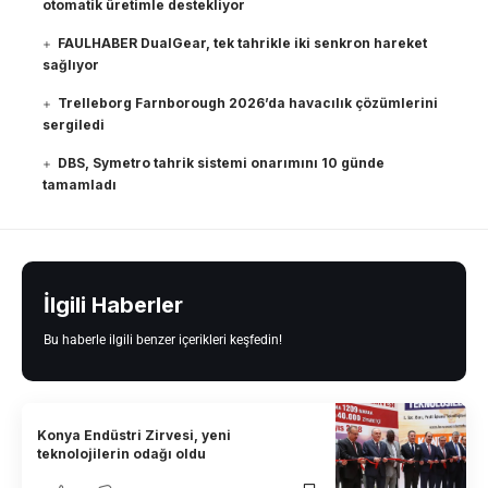
otomatik üretimle destekliyor
FAULHABER DualGear, tek tahrikle iki senkron hareket
sağlıyor
Trelleborg Farnborough 2026’da havacılık çözümlerini
sergiledi
DBS, Symetro tahrik sistemi onarımını 10 günde
tamamladı
İlgili Haberler
Bu haberle ilgili benzer içerikleri keşfedin!
Konya Endüstri Zirvesi, yeni
teknolojilerin odağı oldu