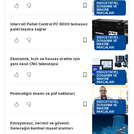
ENDÜSTRIYEL
DONANIM VE
MAKINE
PARÇALARI
Interroll Pallet Control PC 6000 temassız
palet taşıma sağlar
ENDÜSTRIYEL
DONANIM VE
MAKINE
PARÇALARI
Ekonomik, hızlı ve hassas üretim için
yeni nesil CNC teknolojisi
ENDÜSTRIYEL
DONANIM VE
MAKINE
PARÇALARI
Pnömatiğin önemi ve püf noktaları
ENDÜSTRIYEL
DONANIM VE
MAKINE
PARÇALARI
Emisyonsuz, verimli ve güvenli:
Geleceğin kentsel inşaat alanları