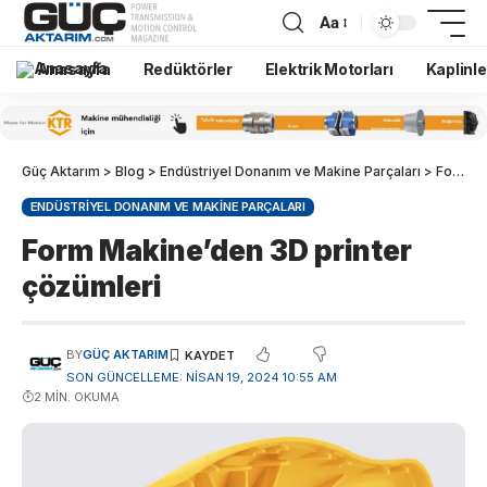
Aa
Anasayfa
Redüktörler
Elektrik Motorları
Kaplinle
Güç Aktarım
>
Blog
>
Endüstriyel Donanım ve Makine Parçaları
>
Form Makine’den 3D printer çözümleri
ENDÜSTRIYEL DONANIM VE MAKINE PARÇALARI
Form Makine’den 3D printer
çözümleri
BY
GÜÇ AKTARIM
SON GÜNCELLEME: NISAN 19, 2024 10:55 AM
2 MIN. OKUMA