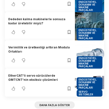
ENDÜSTRIYEL
DONANIM VE
MAKINE
PARÇALARI
Dededen kalma makinelerle sonsuza
kadar üretebilir miyiz?
ENDÜSTRIYEL
DONANIM VE
MAKINE
PARÇALARI
Verimlilik ve üretkenliği arttıran Modula
Ortakları
ENDÜSTRIYEL
DONANIM VE
MAKINE
PARÇALARI
EtherCAT’li servo sürücülerde
ENDÜSTRIYEL
GMTCNT’nin eksiksiz çözümleri
DONANIM VE
MAKINE
PARÇALARI
SERVO
SISTEMLER
DAHA FAZLA GÖSTER