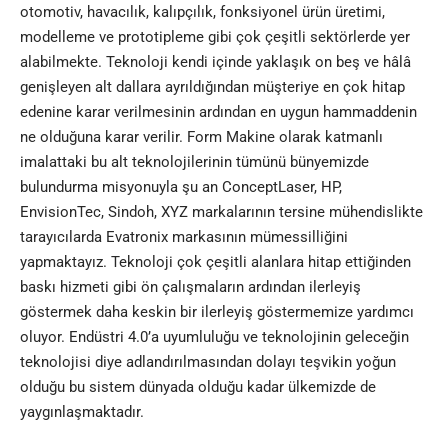
otomotiv, havacılık, kalıpçılık, fonksiyonel ürün üretimi,
modelleme ve prototipleme gibi çok çeşitli sektörlerde yer
alabilmekte. Teknoloji kendi içinde yaklaşık on beş ve hâlâ
genişleyen alt dallara ayrıldığından müşteriye en çok hitap
edenine karar verilmesinin ardından en uygun hammaddenin
ne olduğuna karar verilir. Form Makine olarak katmanlı
imalattaki bu alt teknolojilerinin tümünü bünyemizde
bulundurma misyonuyla şu an ConceptLaser, HP,
EnvisionTec, Sindoh, XYZ markalarının tersine mühendislikte
tarayıcılarda Evatronix markasının mümessilliğini
yapmaktayız. Teknoloji çok çeşitli alanlara hitap ettiğinden
baskı hizmeti gibi ön çalışmaların ardından ilerleyiş
göstermek daha keskin bir ilerleyiş göstermemize yardımcı
oluyor. Endüstri 4.0’a uyumluluğu ve teknolojinin geleceğin
teknolojisi diye adlandırılmasından dolayı teşvikin yoğun
olduğu bu sistem dünyada olduğu kadar ülkemizde de
yaygınlaşmaktadır.