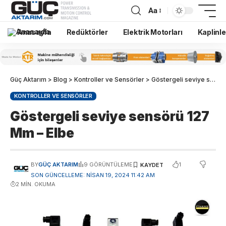
Aa
Anasayfa
Redüktörler
Elektrik Motorları
Kaplinle
Güç Aktarım
>
Blog
>
Kontroller ve Sensörler
>
Göstergeli seviye sensörü 127 Mm – Elbe
KONTROLLER VE SENSÖRLER
Göstergeli seviye sensörü 127
Mm – Elbe
1
BY
GÜÇ AKTARIM
9 GÖRÜNTÜLEME
SON GÜNCELLEME: NISAN 19, 2024 11:42 AM
2 MIN. OKUMA