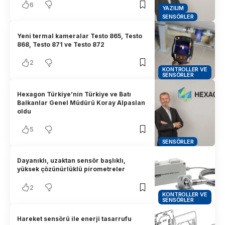
6
YAZILIM
SENSÖRLER
Yeni termal kameralar Testo 865, Testo
868, Testo 871 ve Testo 872
2
KONTROLLER VE
SENSÖRLER
Hexagon Türkiye’nin Türkiye ve Batı
Balkanlar Genel Müdürü Koray Alpaslan
oldu
5
SENSÖRLER
Dayanıklı, uzaktan sensör başlıklı,
yüksek çözünürlüklü pirometreler
2
KONTROLLER VE
SENSÖRLER
Hareket sensörü ile enerji tasarrufu