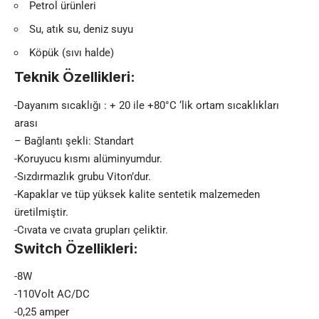
Petrol ürünleri
Su, atık su, deniz suyu
Köpük (sıvı halde)
Teknik Özellikleri:
-Dayanım sıcaklığı : + 20 ile +80°C ‘lik ortam sıcaklıkları
arası
– Bağlantı şekli: Standart
-Koruyucu kısmı alüminyumdur.
-Sızdırmazlık grubu Viton’dur.
-Kapaklar ve tüp yüksek kalite sentetik malzemeden
üretilmiştir.
-Cıvata ve cıvata grupları çeliktir.
Switch Özellikleri:
-8W
-110Volt AC/DC
-0,25 amper