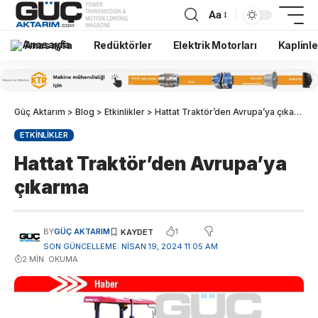
Aa
Anasayfa
Redüktörler
Elektrik Motorları
Kaplinle
Güç Aktarım
>
Blog
>
Etkinlikler
>
Hattat Traktör’den Avrupa’ya çıkarma
ETKINLIKLER
Hattat Traktör’den Avrupa’ya
çıkarma
1
BY
GÜÇ AKTARIM
SON GÜNCELLEME: NISAN 19, 2024 11:05 AM
2 MIN. OKUMA