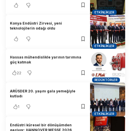
ETKINLIKLER
Konya Endüstri Zirvesi, yeni
teknolojilerin odağı oldu
ETKINLIKLER
Hassas mühendislikle yarının tarımına
güç katmak
22
REDÜKTÖRLER
ARÜSDER 20. yaşını gala yemeğiyle
kutladı
1
ETKINLIKLER
Endüstri küresel bir dönüşümden
geçiyor; HANNOVER MESSE 2026,