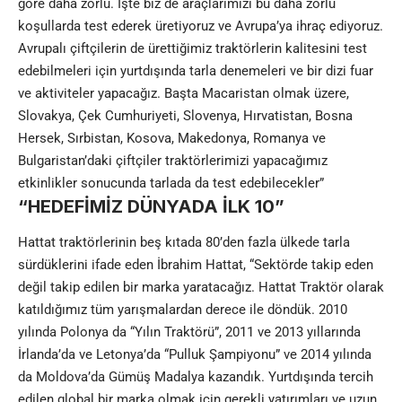
göre daha zorlu. İşte biz de araçlarımızı bu daha zorlu
koşullarda test ederek üretiyoruz ve Avrupa’ya ihraç ediyoruz.
Avrupalı çiftçilerin de ürettiğimiz traktörlerin kalitesini test
edebilmeleri için yurtdışında tarla denemeleri ve bir dizi fuar
ve aktiviteler yapacağız. Başta Macaristan olmak üzere,
Slovakya, Çek Cumhuriyeti, Slovenya, Hırvatistan, Bosna
Hersek, Sırbistan, Kosova, Makedonya, Romanya ve
Bulgaristan’daki çiftçiler traktörlerimizi yapacağımız
etkinlikler sonucunda tarlada da test edebilecekler”
“HEDEFİMİZ DÜNYADA İLK 10”
Hattat traktörlerinin beş kıtada 80’den fazla ülkede tarla
sürdüklerini ifade eden İbrahim Hattat, “Sektörde takip eden
değil takip edilen bir marka yaratacağız. Hattat Traktör olarak
katıldığımız tüm yarışmalardan derece ile döndük. 2010
yılında Polonya da “Yılın Traktörü”, 2011 ve 2013 yıllarında
İrlanda’da ve Letonya’da “Pulluk Şampiyonu” ve 2014 yılında
da Moldova’da Gümüş Madalya kazandık. Yurtdışında tercih
edilen global bir marka olmak için gerekli yatırımları ve uzun