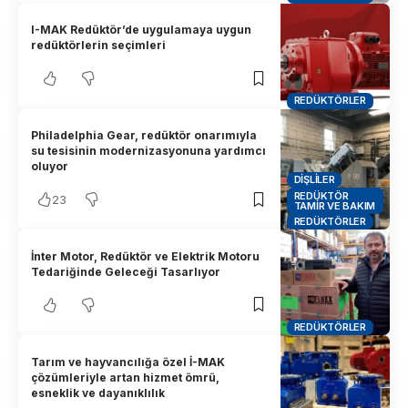
I-MAK Redüktör’de uygulamaya uygun
redüktörlerin seçimleri
REDÜKTÖRLER
Philadelphia Gear, redüktör onarımıyla
su tesisinin modernizasyonuna yardımcı
oluyor
DIŞLILER
REDÜKTÖR
23
TAMIR VE BAKIM
REDÜKTÖRLER
İnter Motor, Redüktör ve Elektrik Motoru
Tedariğinde Geleceği Tasarlıyor
REDÜKTÖRLER
Tarım ve hayvancılığa özel İ-MAK
çözümleriyle artan hizmet ömrü,
esneklik ve dayanıklılık