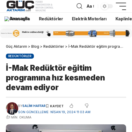
Aa
Anasayfa
Redüktörler
Elektrik Motorları
Kaplinle
Güç Aktarım
>
Blog
>
Redüktörler
>
İ-Mak Redüktör eğitim programına hız kesmeden devam ediyor
REDÜKTÖRLER
İ-Mak Redüktör eğitim
programına hız kesmeden
devam ediyor
BY
SALIM HAFFAR
SON GÜNCELLEME: NISAN 19, 2024 11:03 AM
1 MIN. OKUMA