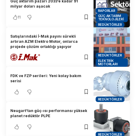
Güç aktarım pazarı 2033’e kadar 91
milyar doları aşacak
RAPORLAR
GÜÇ AKTARIM
11
TEKNOLOJILERI
REDÜKTÖRLER
Satışlarındaki İ-Mak payını sürekli
artıran AZM Elektro Motor, onlarca
projede çözüm ortaklığı yapıyor
REDÜKTÖRLER
ELEKTRIK
MOTORLARI
FDK ve FZP serileri: Yeni kolay bakım
serisi
REDÜKTÖRLER
Neugart’tan güç-ısı performansı yüksek
planet redüktör PLPE
REDÜKTÖRLER