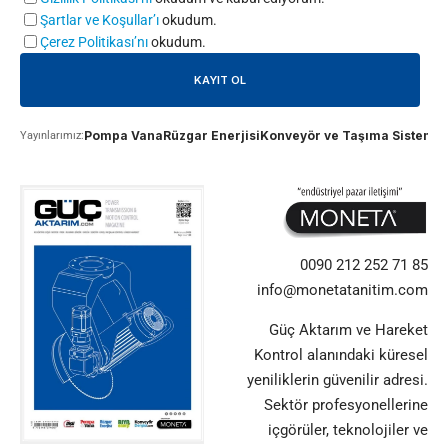
Şartlar ve Koşullar’ı
okudum.
Çerez Politikası’nı
okudum.
Pompa Vana
Rüzgar Enerjisi
Konveyör ve Taşıma Sistemle
Yayınlarımız:
0090 212 252 71 85
info@monetatanitim.com
Güç Aktarım ve Hareket
Kontrol alanındaki küresel
yeniliklerin güvenilir adresi.
Sektör profesyonellerine
içgörüler, teknolojiler ve