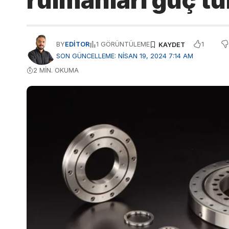
rulmanları güç tü
1
BY
EDITOR
1 GÖRÜNTÜLEME
SON GÜNCELLEME: NISAN 19, 2024 7:14 AM
2 MIN. OKUMA