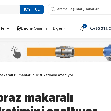
KAYIT OL
9
rler
Bakım-Onarım
Diğer
📞
+90 212 2
karalı rulmanları güç tüketimini azaltıyor
raz makaralı