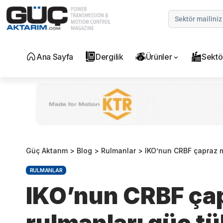
Ana Sayfa
Dergilik
Ürünler
Sektö
Güç Aktarım
>
Blog
>
Rulmanlar
>
IKO’nun CRBF çapraz ma
RULMANLAR
IKO’nun CRBF çap