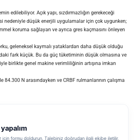
temin edilebiliyor. Açık yapı, sızdırmazlığın gerekeceği
nedeniyle düşük enerjili uygulamalar için çok uygunken;
kemmel koruma sağlayan ve ayrıca gres kaçmasını önleyen
ku, geleneksel kaymalı yataklardan daha düşük olduğu
sındaki fark küçük. Bu da güç tüketiminin düşük olmasına ve
yle birlikte genel makine verimliliğinin artışına imkan
ile 84.300 N arasındayken ve CRBF rulmanlarının çalışma
ş yapalım
z için formu doldurun. Talebiniz doğrudan ilgili ekibe iletilir.