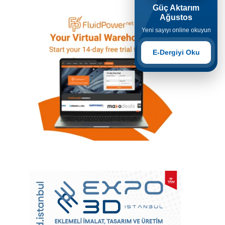
Güç Aktarım
Ağustos
Yeni sayıyı online okuyun
E-Dergiyi Oku