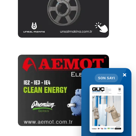
×
SON SAYI