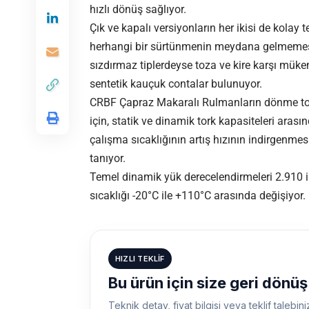
hızlı dönüş sağlıyor.
Çık ve kapalı versiyonların her ikisi de kolay 
herhangi bir sürtünmenin meydana gelmemesi 
sızdırmaz tiplerdeyse toza ve kire karşı mü
sentetik kauçuk contalar bulunuyor.
CRBF Çapraz Makaralı Rulmanların dönme tor
için, statik ve dinamik tork kapasiteleri ara
çalışma sıcaklığının artış hızının indirgenmesi
tanıyor.
Temel dinamik yük derecelendirmeleri 2.910 
sıcaklığı -20°C ile +110°C arasında değişiyor.
HIZLI TEKLIF
Bu ürün için size geri dönü
Teknik detay, fiyat bilgisi veya teklif talebini