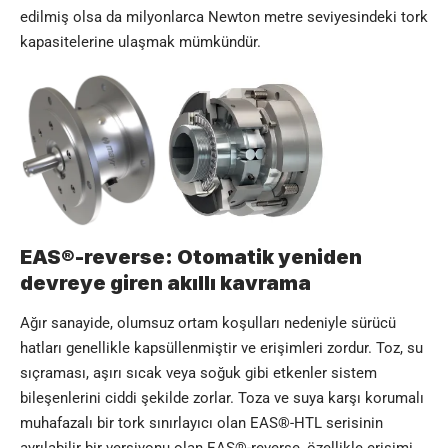
edilmiş olsa da milyonlarca Newton metre seviyesindeki tork
kapasitelerine ulaşmak mümkündür.
EAS®-reverse: Otomatik yeniden
devreye giren akıllı kavrama
Ağır sanayide, olumsuz ortam koşulları nedeniyle sürücü
hatları genellikle kapsüllenmiştir ve erişimleri zordur. Toz, su
sıçraması, aşırı sıcak veya soğuk gibi etkenler sistem
bileşenlerini ciddi şekilde zorlar. Toza ve suya karşı korumalı
muhafazalı bir tork sınırlayıcı olan EAS®-HTL serisinin
ayrılabilir bir versiyonu olan EAS®-reverse, özellikle erişimi