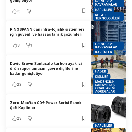
genişletiyor
FRENLER VE
KAVRAMALAR
KAPLINLER
15
ROBOT
TEKNOLOJILERI
RINGSPANN’dan intra-lojistik sistemleri
için güvenli ve hassas tahrik çözümleri
FRENLER VE
8
1
KAVRAMALAR
KAPLINLER
David Brown Santasalo karbon ayak izi
ürün raporlamasını çevre dişlilerine
HABER
kadar genişletiyor
DIŞLILER
MADENCILIK
23
SANAYII TAŞ
OCAKLARI VE
AGREGALAR
Zero-Max’tan CD® Power Serisi Esnek
Şaft Kaplinler
23
KAPLINLER