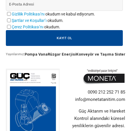
Gizlilik Politikası’nı
okudum ve kabul ediyorum.
Şartlar ve Koşullar’ı
okudum.
Çerez Politikası’nı
okudum.
Pompa Vana
Rüzgar Enerjisi
Konveyör ve Taşıma Sistemle
Yayınlarımız:
0090 212 252 71 85
info@monetatanitim.com
Güç Aktarım ve Hareket
Kontrol alanındaki küresel
yeniliklerin güvenilir adresi.