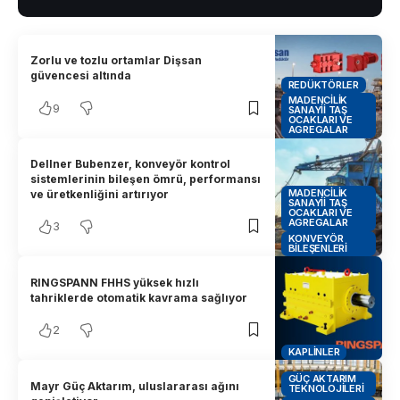
Zorlu ve tozlu ortamlar Dişsan
güvencesi altında
REDÜKTÖRLER
MADENCILIK
9
SANAYII TAŞ
OCAKLARI VE
AGREGALAR
Dellner Bubenzer, konveyör kontrol
sistemlerinin bileşen ömrü, performansı
MADENCILIK
ve üretkenliğini artırıyor
SANAYII TAŞ
OCAKLARI VE
AGREGALAR
3
KONVEYÖR
BILEŞENLERI
RINGSPANN FHHS yüksek hızlı
tahriklerde otomatik kavrama sağlıyor
2
KAPLINLER
GÜÇ AKTARIM
Mayr Güç Aktarım, uluslararası ağını
TEKNOLOJILERI