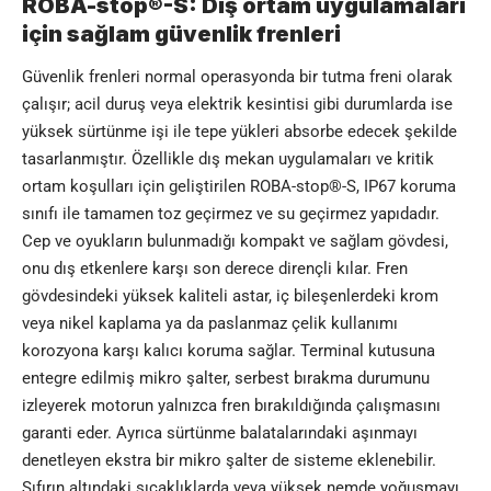
ROBA-stop®-S: Dış ortam uygulamaları
için sağlam güvenlik frenleri
Güvenlik frenleri normal operasyonda bir tutma freni olarak
çalışır; acil duruş veya elektrik kesintisi gibi durumlarda ise
yüksek sürtünme işi ile tepe yükleri absorbe edecek şekilde
tasarlanmıştır. Özellikle dış mekan uygulamaları ve kritik
ortam koşulları için geliştirilen ROBA-stop®-S, IP67 koruma
sınıfı ile tamamen toz geçirmez ve su geçirmez yapıdadır.
Cep ve oyukların bulunmadığı kompakt ve sağlam gövdesi,
onu dış etkenlere karşı son derece dirençli kılar. Fren
gövdesindeki yüksek kaliteli astar, iç bileşenlerdeki krom
veya nikel kaplama ya da paslanmaz çelik kullanımı
korozyona karşı kalıcı koruma sağlar. Terminal kutusuna
entegre edilmiş mikro şalter, serbest bırakma durumunu
izleyerek motorun yalnızca fren bırakıldığında çalışmasını
garanti eder. Ayrıca sürtünme balatalarındaki aşınmayı
denetleyen ekstra bir mikro şalter de sisteme eklenebilir.
Sıfırın altındaki sıcaklıklarda veya yüksek nemde yoğuşmayı