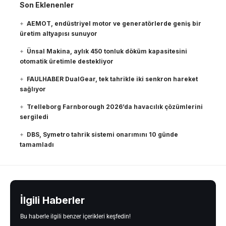
Son Eklenenler
AEMOT, endüstriyel motor ve generatörlerde geniş bir
üretim altyapısı sunuyor
Ünsal Makina, aylık 450 tonluk döküm kapasitesini
otomatik üretimle destekliyor
FAULHABER DualGear, tek tahrikle iki senkron hareket
sağlıyor
Trelleborg Farnborough 2026’da havacılık çözümlerini
sergiledi
DBS, Symetro tahrik sistemi onarımını 10 günde
tamamladı
İlgili Haberler
Bu haberle ilgili benzer içerikleri keşfedin!