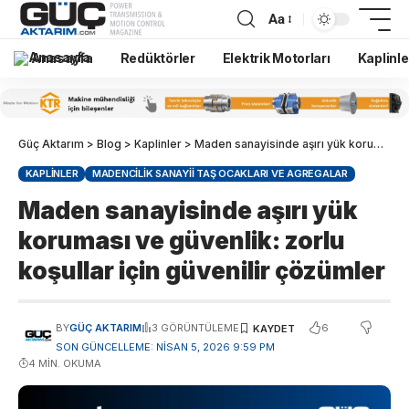
Aa
Anasayfa
Redüktörler
Elektrik Motorları
Kaplinle
Güç Aktarım
>
Blog
>
Kaplinler
>
Maden sanayisinde aşırı yük koruması ve güvenlik: zorlu koşullar için güvenilir çözümler
KAPLINLER
MADENCILIK SANAYII TAŞ OCAKLARI VE AGREGALAR
Maden sanayisinde aşırı yük
koruması ve güvenlik: zorlu
koşullar için güvenilir çözümler
6
BY
GÜÇ AKTARIM
3 GÖRÜNTÜLEME
SON GÜNCELLEME: NISAN 5, 2026 9:59 PM
4 MIN. OKUMA