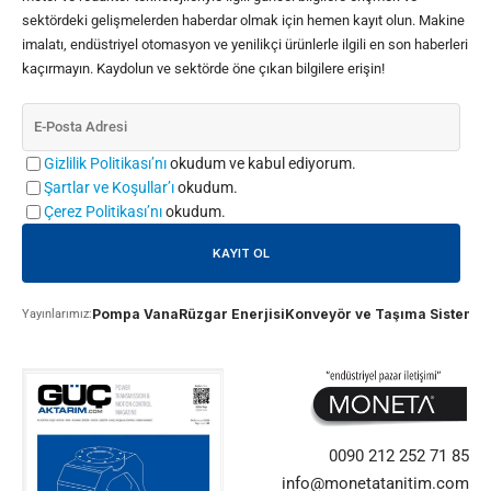
sektördeki gelişmelerden haberdar olmak için hemen kayıt olun. Makine
imalatı, endüstriyel otomasyon ve yenilikçi ürünlerle ilgili en son haberleri
kaçırmayın. Kaydolun ve sektörde öne çıkan bilgilere erişin!
Gizlilik Politikası’nı
okudum ve kabul ediyorum.
Şartlar ve Koşullar’ı
okudum.
Çerez Politikası’nı
okudum.
Pompa Vana
Rüzgar Enerjisi
Konveyör ve Taşıma Sistemle
Yayınlarımız:
0090 212 252 71 85
info@monetatanitim.com