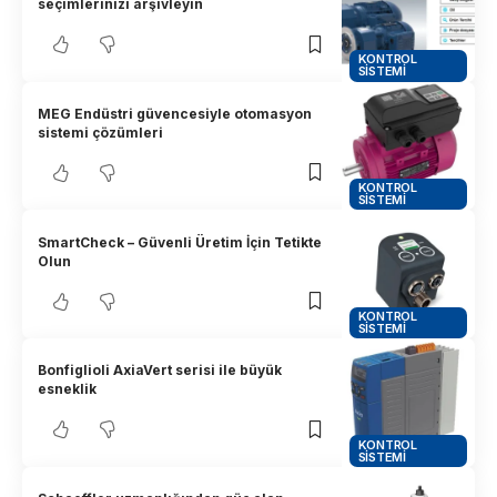
seçimlerinizi arşivleyin
KONTROL
SISTEMI
MEG Endüstri güvencesiyle otomasyon
sistemi çözümleri
KONTROL
SISTEMI
SmartCheck – Güvenli Üretim İçin Tetikte
Olun
KONTROL
SISTEMI
Bonfiglioli AxiaVert serisi ile büyük
esneklik
KONTROL
SISTEMI