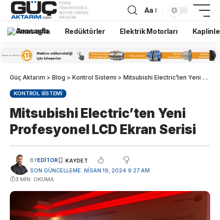
Aa
Anasayfa
Redüktörler
Elektrik Motorları
Kaplinle
Güç Aktarım
>
Blog
>
Kontrol Sistemi
>
Mitsubishi Electric’ten Yeni Profesyonel LCD Ekran Serisi
KONTROL SISTEMI
Mitsubishi Electric’ten Yeni
Profesyonel LCD Ekran Serisi
BY
EDITOR
SON GÜNCELLEME: NISAN 19, 2024 9:27 AM
3 MIN. OKUMA