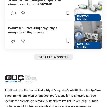
Schaeffler uzmanlığından güç alan
otomatik veri analizi OPTIME
1
KONTROL
SISTEMI
Balluff´tan Drive-Cliq arayüzüyle
manyetik kodlayıcı sistemi
KONTROL
SISTEMI
DAHA FAZLA GÖSTER
E-bültenimize Katılın ve Endüstriyel Dünyada Öncü Bilgilere Sahip Olun!
Tasarım mühendisleri ve endüstri profesyonelleri için hazırlanan özel
içeriklere erişmek için şimdi e-bültenimize katılın! En yeni dişli, rulman,
motor ve redüktör teknolojileriyle ilgili güncel bilgilere erişmek ve