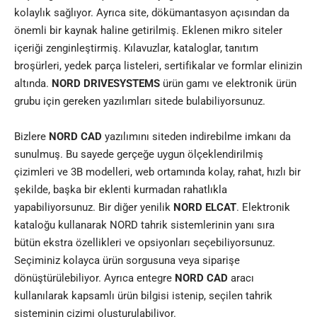
kolaylık sağlıyor. Ayrıca site, dökümantasyon açısından da
önemli bir kaynak haline getirilmiş. Eklenen mikro siteler
içeriği zenginleştirmiş. Kılavuzlar, kataloglar, tanıtım
broşürleri, yedek parça listeleri, sertifikalar ve formlar elinizin
altında.
NORD DRIVESYSTEMS
ürün gamı ve elektronik ürün
grubu için gereken yazılımları sitede bulabiliyorsunuz.
Bizlere
NORD CAD
yazılımını siteden indirebilme imkanı da
sunulmuş. Bu sayede gerçeğe uygun ölçeklendirilmiş
çizimleri ve 3B modelleri, web ortamında kolay, rahat, hızlı bir
şekilde, başka bir eklenti kurmadan rahatlıkla
yapabiliyorsunuz. Bir diğer yenilik
NORD ELCAT
. Elektronik
kataloğu kullanarak NORD tahrik sistemlerinin yanı sıra
bütün ekstra özellikleri ve opsiyonları seçebiliyorsunuz.
Seçiminiz kolayca ürün sorgusuna veya siparişe
dönüştürülebiliyor. Ayrıca entegre
NORD CAD
aracı
kullanılarak kapsamlı ürün bilgisi istenip, seçilen tahrik
sisteminin çizimi oluşturulabiliyor.