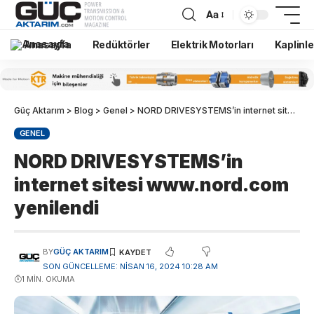
Aa
Anasayfa
Redüktörler
Elektrik Motorları
Kaplinle
Güç Aktarım
>
Blog
>
Genel
>
NORD DRIVESYSTEMS’in internet sitesi www.nord.com yenilendi
GENEL
NORD DRIVESYSTEMS’in
internet sitesi www.nord.com
yenilendi
BY
GÜÇ AKTARIM
SON GÜNCELLEME: NISAN 16, 2024 10:28 AM
1 MIN. OKUMA