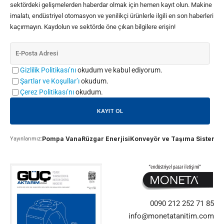
sektördeki gelişmelerden haberdar olmak için hemen kayıt olun. Makine
imalatı, endüstriyel otomasyon ve yenilikçi ürünlerle ilgili en son haberleri
kaçırmayın. Kaydolun ve sektörde öne çıkan bilgilere erişin!
Gizlilik Politikası’nı
okudum ve kabul ediyorum.
Şartlar ve Koşullar’ı
okudum.
Çerez Politikası’nı
okudum.
Pompa Vana
Rüzgar Enerjisi
Konveyör ve Taşıma Sistemle
Yayınlarımız:
0090 212 252 71 85
info@monetatanitim.com