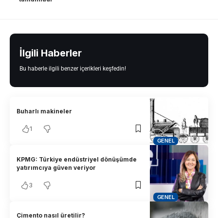
İlgili Haberler
Bu haberle ilgili benzer içerikleri keşfedin!
Buharlı makineler
1
GENEL
KPMG: Türkiye endüstriyel dönüşümde
yatırımcıya güven veriyor
3
GENEL
Çimento nasıl üretilir?