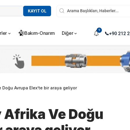
KAYIT OL
9
rler
Bakım-Onarım
Diğer
📞
+90 212 2
 Doğu Avrupa Elex’te bir araya geliyor
 Afrika Ve Doğu