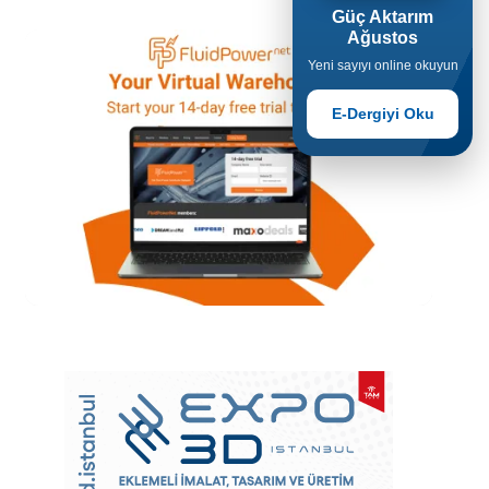
Güç Aktarım
Ağustos
Yeni sayıyı online okuyun
E-Dergiyi Oku