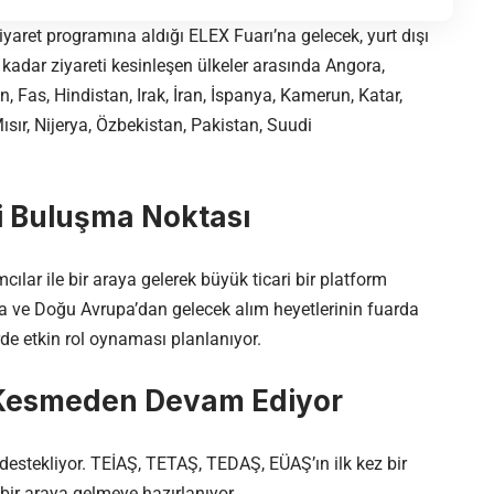
 ziyaret programına aldığı ELEX Fuarı’na gelecek, yurt dışı
 kadar ziyareti kesinleşen ülkeler arasında Angora,
an, Fas, Hindistan, Irak, İran, İspanya, Kamerun, Katar,
sır, Nijerya, Özbekistan, Pakistan, Suudi
i Buluşma Noktası
cılar ile bir araya gelerek büyük ticari bir platform
ka ve Doğu Avrupa’dan gelecek alım heyetlerinin fuarda
örde etkin rol oynaması planlanıyor.
 Kesmeden Devam Ediyor
 destekliyor. TEİAŞ, TETAŞ, TEDAŞ, EÜAŞ’ın ilk kez bir
 bir araya gelmeye hazırlanıyor.