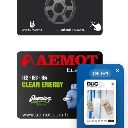
×
SON SAYI