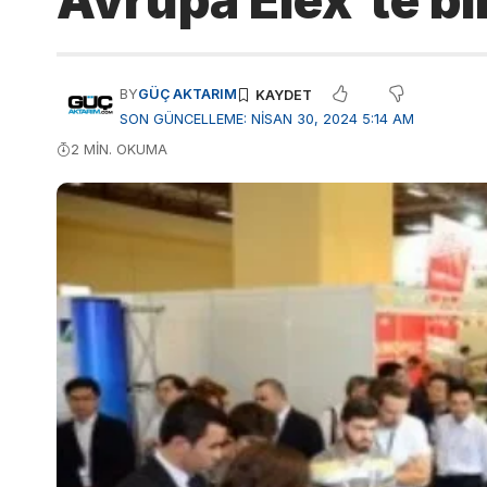
Avrupa Elex’te bi
BY
GÜÇ AKTARIM
SON GÜNCELLEME: NISAN 30, 2024 5:14 AM
2 MIN. OKUMA