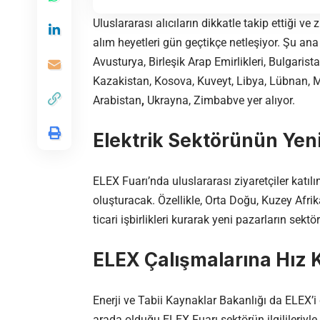
Uluslararası alıcıların dikkatle takip ettiği ve
alım heyetleri gün geçtikçe netleşiyor. Şu ana
Avusturya, Birleşik Arap Emirlikleri, Bulgarist
Kazakistan, Kosova, Kuveyt, Libya, Lübnan, Mı
Arabistan
,
Ukrayna, Zimbabve yer alıyor.
Elektrik Sektörünün Yen
ELEX Fuarı’nda uluslararası ziyaretçiler katılım
oluşturacak. Özellikle, Orta Doğu, Kuzey Afri
ticari işbirlikleri kurarak yeni pazarların sekt
ELEX Çalışmalarına Hız
Enerji ve Tabii Kaynaklar Bakanlığı da ELEX’i
arada olduğu ELEX Fuarı sektörün ilgilileriyle